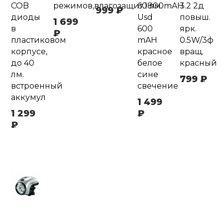
COB
режимов,влагозащит.1800mAH
60 лм.
3.2 2д
999 ₽
диоды
Usd
повыш.
1 699
в
600
ярк.
₽
пластиковом
mAH
0.5W/3ф
корпусе,
красное
вращ.
до 40
белое
красный
лм.
сине
799 ₽
встроенный
свечение
аккумул
1 499
1 299
₽
₽