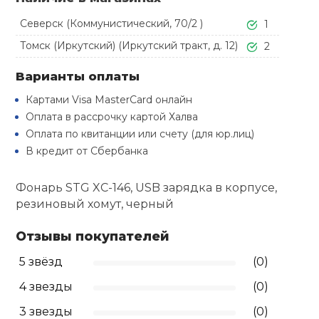
Туристическая
й спорт
Барбекю
Северск (Коммунистический, 70/2 )
1
Скамьи
Обувь для ед
Ремни
Бутылки для 
Томск (Иркутский) (Иркутский тракт, д. 12)
2
ивные игры
Флокированны
Варианты оплаты
Стойки под ш
Тренировочно
подушки
Шорты
Весы
ивные комплексы и
рамы
Картами Visa MasterCard онлайн
кие стенки
Оплата в рассрочку картой Халва
Шлемы боксе
Фонари
Штаны, Брюки
Гантели
Оплата по квитанции или счету (для юр.лиц)
Машины Смит
ы, сувениры
В кредит от Сбербанка
Спарринговые
Холодильник
Гимнастическ
Гири
дование для
Кроссоверы
Фонарь STG XC-146, USB зарядка в корпусе,
сооружений
резиновый хомут, черный
Футы
Одежда для 
Грифы и штан
Подставки
кий и тренерский
Отзывы покупателей
тарь
Блины
5 звёзд
(0)
ты и защита
4 звезды
(0)
Лямки, петли,
3 звезды
(0)
жное оборудование