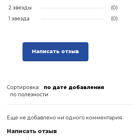
2 звезды
(0)
Ролики для п
1 звезда
(0)
Упоры для о
Утяжелители
Написать отзыв
Эспандеры и 
Сортировка:
по дате добавления
Аксессуары д
по полезности
йоги
Медболы
Ещё не добавлено ни одного комментария
Написать отзыв
Пояса тяжело