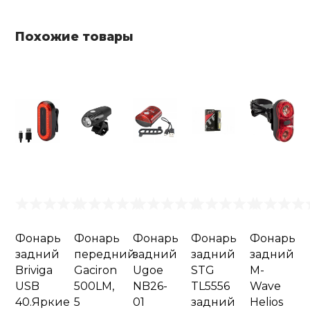
Похожие товары
Фонарь
Фонарь
Фонарь
Фонарь
Фонарь
задний
передний
задний
задний
задний
Briviga
Gaciron
Ugoe
STG
M-
USB
500LM,
NB26-
TL5556
Wave
40.Яркие
5
01
задний
Helios