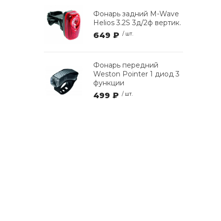
Фонарь задний M-Wave
Helios 3.2S 3д/2ф вертик.
649 ₽
/ шт.
Фонарь передний
Weston Pointer 1 диод 3
функции
499 ₽
/ шт.