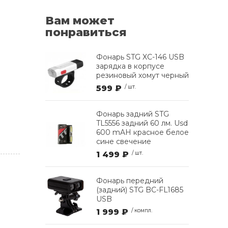
Вам может
понравиться
Фонарь STG XC-146 USB
зарядка в корпусе
резиновый хомут черный
599 ₽
/ шт.
Фонарь задний STG
TL5556 задний 60 лм. Usd
600 mAH красное белое
сине свечение
1 499 ₽
/ шт.
Фонарь передний
(задний) STG BC-FL1685
USB
1 999 ₽
/ компл.