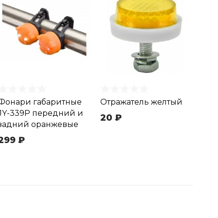
Фонари габаритные
Отражатель желтый
JY-339P передний и
20 ₽
задний оранжевые
299 ₽