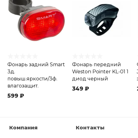
Фонарь задний Smart
Фонарь передний
3д.
Weston Pointer KL-01 1
повыш.яркости/3ф.
диод черный
влагозащит.
349 ₽
599 ₽
Компания
Контакты