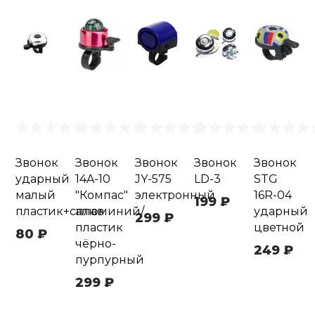
Звонок
Звонок
Звонок
Звонок
Звонок
ударный
14A-10
JY-575
LD-3
STG
малый
"Компас"
электронный
16R-04
199 ₽
пластик+сплав
алюминий/
ударный
299 ₽
пластик
цветной
80 ₽
чёрно-
249 ₽
пурпурный
299 ₽