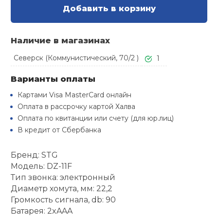
Туристическая
Добавить в корзину
й спорт
Барбекю
Скамьи
Обувь для ед
Ремни
Бутылки для 
ивные игры
Наличие в магазинах
Флокированны
Стойки под ш
Тренировочно
подушки
Шорты
Весы
Северск (Коммунистический, 70/2 )
1
ивные комплексы и
рамы
кие стенки
Варианты оплаты
Шлемы боксе
Фонари
Штаны, Брюки
Гантели
Картами Visa MasterCard онлайн
Машины Смит
ы, сувениры
Оплата в рассрочку картой Халва
Спарринговые
Холодильник
Гимнастическ
Гири
Оплата по квитанции или счету (для юр.лиц)
дование для
Кроссоверы
сооружений
В кредит от Сбербанка
Футы
Одежда для 
Грифы и штан
Бренд: STG
Подставки
кий и тренерский
тарь
Модель: DZ-11F
Блины
Тип звонка: электронный
Диаметр хомута, мм: 22,2
ты и защита
Громкость сигнала, db: 90
Лямки, петли,
Батарея: 2xAAA
жное оборудование