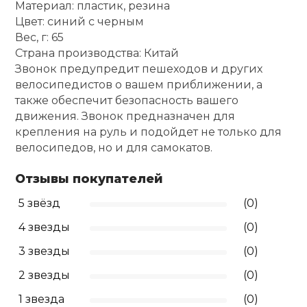
Материал: пластик, резина
Цвет: синий с черным
Ролики для п
Вес, г: 65
Страна производства: Китай
Упоры для о
Звонок предупредит пешеходов и других
велосипедистов о вашем приближении, а
также обеспечит безопасность вашего
Утяжелители
движения. Звонок предназначен для
крепления на руль и подойдет не только для
велосипедов, но и для самокатов.
Эспандеры и 
Отзывы покупателей
Аксессуары д
5 звёзд
(0)
йоги
4 звезды
(0)
3 звезды
(0)
Медболы
2 звезды
(0)
Пояса тяжело
1 звезда
(0)