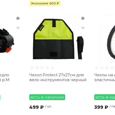
Экономия: 600 ₽
едло
Чехол Protect 27х27см для
Чехлы на 
B р.М
вело инструментов черный
эластичны
есть в наличии
есть в н
499 ₽
/ шт.
399 ₽
/ п