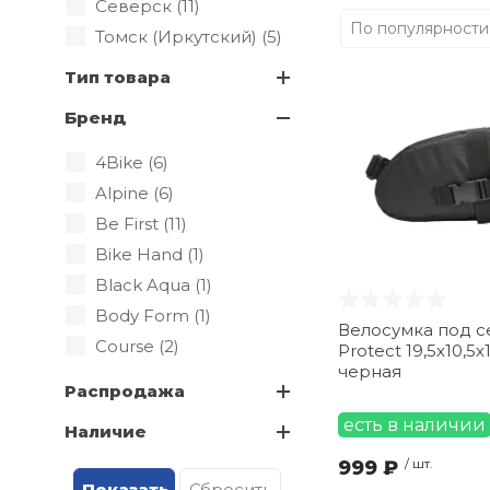
Северск (
11
)
По популярности
Томск (Иркутский) (
5
)
Тип товара
Бренд
4Bike (
6
)
Alpine (
6
)
Be First (
11
)
Bike Hand (
1
)
Black Aqua (
1
)
Body Form (
1
)
Велосумка под с
Course (
2
)
Protect 19,5х10,5х
черная
ENLEE (
6
)
Распродажа
Horst (
1
)
есть в наличии
Наличие
KLONK (
6
)
999 ₽
/ шт.
Kenli (
1
)