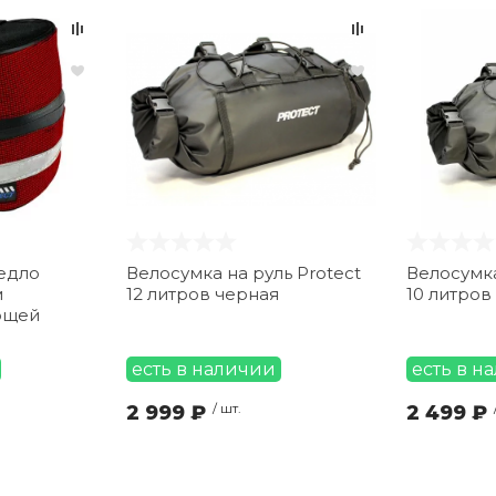
едло
Велосумка на руль Protect
Велосумка
м
12 литров черная
10 литров
ющей
есть в наличии
есть в н
2 999 ₽
/ шт.
2 499 ₽