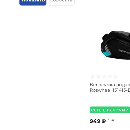
M-Wave (
9
)
MESSINGSCHLAGER (
1
)
Protect™ (
12
)
STG (
43
)
Sheng-Fa (
2
)
Stels (
13
)
Stinger (
1
)
TechTeam (
1
)
Ventura (
3
)
Велосумка под с
Roswheel 131413-
есть в наличии
949 ₽
/ шт.