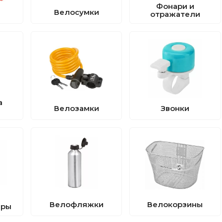
Фонари и
Велосумки
отражатели
а
Велозамки
Звонки
Велофляжки
Велокорзины
ары