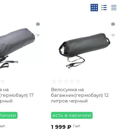
а на
Велосумка на
гермобаул) 17
багажник(гермобаул) 12
ерный
литров черный
аличии
есть в наличии
 шт.
1 999 ₽
/ шт.