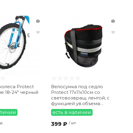
колеса Protect
Велосумка под седло
е 18-24″ черный
Protect 17х11х10см со
световозвращ. лентой, с
функцией ув.объема
черная
аличии
есть в наличии
ар.
399 ₽
/ шт.