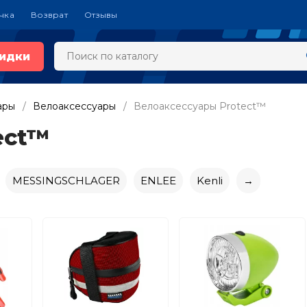
чка
Возврат
Отзывы
идки
ары
Велоаксессуары
Велоаксессуары Protect™
ect™
MESSINGSCHLAGER
ENLEE
Kenli
→