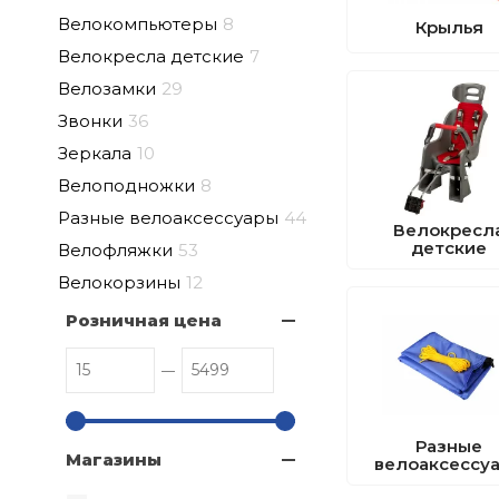
Велокомпьютеры
8
Крылья
Велокресла детские
7
Велозамки
29
Звонки
36
Зеркала
10
Велоподножки
8
Разные велоаксессуары
44
Велокресл
детские
Велофляжки
53
Велокорзины
12
Розничная цена
Разные
Магазины
велоаксессу