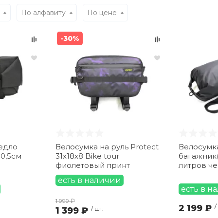
По алфавиту
По цене
-30%
едло
Велосумка на руль Protect
Велосумк
10,5см
31х18х8 Bike tour
багажник(
фиолетовый принт
литров ч
есть в наличии
есть в н
1 999 ₽
2 199 ₽
/
1 399 ₽
/ шт.