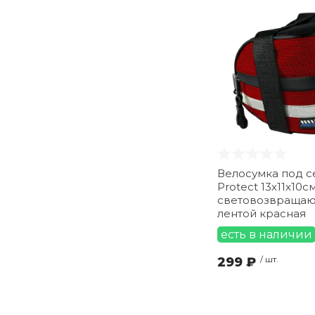
Велосумка под с
Protect 13х11х10с
световозвраща
лентой красная
есть в наличии
299 ₽
/ шт.