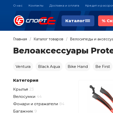
О нас
Контакты
Доставка и оплата
Кредит и рассро
Каталог
%
Ск
Главная
Каталог товаров
Велосипеды и аксессу
Велоаксессуары Prot
Ventura
Black Aqua
Bike Hand
Be First
Категория
Крылья
23
Велосумки
44
Фонари и отражатели
84
Багажник
9