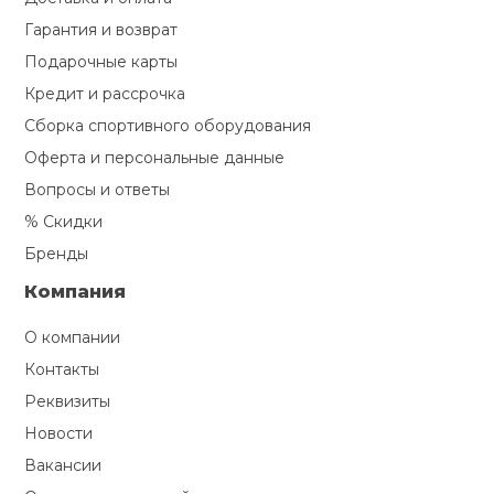
TITANIUM (
35
)
Назначение
Гарантия и возврат
Ролики для п
UltraGym (
9
)
Подарочные карты
домашнее (
4
)
Кредит и рассрочка
полупрофессиональное
Упоры для о
Сборка спортивного оборудования
(
0
)
профессиональное (
0
)
Оферта и персональные данные
Утяжелители
реабилитационное (
0
)
Вопросы и ответы
% Скидки
Регулировка угла
Эспандеры и 
Бренды
наклона
Компания
Электронная (
0
)
Аксессуары д
3 уровня (10%) (
0
)
О компании
йоги
Ручная (
1
)
Контакты
автоматическая (
2
)
Реквизиты
Медболы
механическая (3
Новости
уровня) (
0
)
Вакансии
Пояса тяжело
механическая (5% и