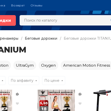
чка
Возврат
Отзывы
идки
тренажеры
Беговые дорожки
Беговые дорожки TITANI
TANIUM
tion
UltraGym
Oxygen
American Motion Fitness
По алфавиту
По цене