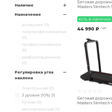
Беговая дорожка
(
1
)
Наличие
Svensson Industrial (
4
)
Masters Slimtech 
TITANIUM (
35
)
Назначение
есть в наличии
UltraGym (
9
)
домашнее (
0
)
44 990 ₽
/ шт.
полупрофессиональное
(
0
)
профессиональное
(
0
)
реабилитационное
(
0
)
Регулировка угла
наклона
Электронная (
0
)
3 уровня (10%) (
1
)
Беговая дорожка
Ручная (
0
)
Masters Slimtech 
автоматическая (
0
)