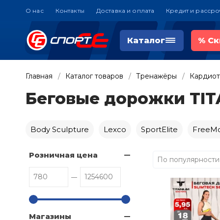
О нас
Контакты
Доставка и оплата
Кредит и рассро
Каталог
%
Ск
Главная
Каталог товаров
Тренажёры
Кардио
Беговые дорожки TI
Body Sculpture
Lexco
SportElite
FreeMo
Розничная цена
По популярности
Магазины