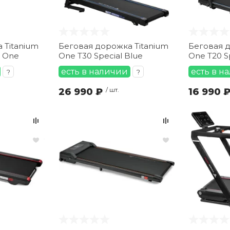
 Titanium
Беговая дорожка Titanium
Беговая д
h One
One T30 Special Blue
One T20 S
есть в наличии
есть в н
?
?
26 990 ₽
/ шт.
16 990 