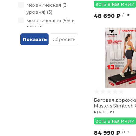
есть в наличии
механическая (3
уровня) (
3
)
48 690 ₽
/ шт.
механическая (5% и
10%) (
1
)
нет (
13
)
электрическая (
17
)
Беговая дорожка
Masters Slimtech 
красная
есть в наличии
84 990 ₽
/ шт.