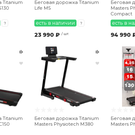
 Titanium
Беговая дорожка Titanium
Беговая д
S130
Life M5
Masters Ph
Compact
есть в наличии
есть в н
?
?
23 990 ₽
/ шт.
94 990 
 Titanium
Беговая дорожка Titanium
Беговая д
C150
Masters Physiotech M380
Masters P