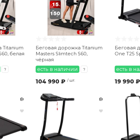
 Titanium
Беговая дорожка Titanium
Беговая д
S60, белая
Masters Slimtech S60,
One T25 S
чёрная
есть в наличии
есть в н
?
?
104 990 ₽
/ шт.
19 990 ₽