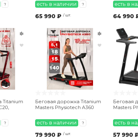
есть в наличии
есть в н
?
?
65 990 ₽
/ шт.
64 990 
 Titanium
Беговая дорожка Titanium
Беговая д
C20,
Masters Physiotech A360
Masters P
есть в наличии
есть в н
?
?
79 990 ₽
/ шт.
57 990 