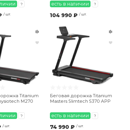
аличии
есть в наличии
?
?
₽
/ шт.
104 990 ₽
/ шт.
орожка Titanium
Беговая дорожка Titanium
hysiotech M270
Masters Slimtech S370 APP
аличии
есть в наличии
?
?
₽
/ шт.
74 990 ₽
/ шт.