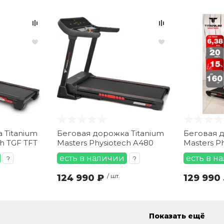
 Titanium
Беговая дорожка Titanium
Беговая д
ch TGF TFT
Masters Physiotech A480
Masters P
есть в наличии
есть в н
?
?
124 990 ₽
/ шт.
129 990
Показать ещё