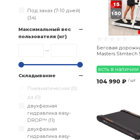
Под заказ (7-10 дней)
(
34
)
Максимальный вес
пользователя (кг)
Беговая дорожка
Masters Slimtech 
есть в наличии
Складывание
104 990 ₽
/ шт.
Пневматическая (
0
)
да (
0
)
двухфазная
гидравлика easy-
DROP™ (
11
)
двухфазная
гидравлика easy-