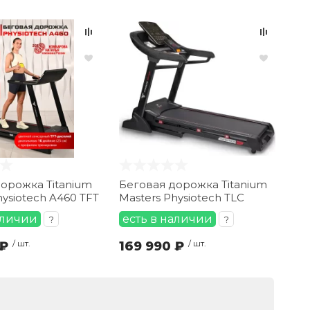
орожка Titanium
Беговая дорожка Titanium
hysiotech A460 TFT
Masters Physiotech TLC
аличии
есть в наличии
?
?
 ₽
/ шт.
169 990 ₽
/ шт.