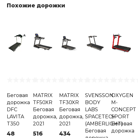
Похожие дорожки
Беговая
MATRIX
MATRIX
SVENSSON
OXYGEN
дорожка
TF50XR
TF30XR
BODY
M-
DFC
Беговая
Беговая
LABS
CONCEPT
LAVITA
дорожка,
дорожка,
SPACETECH
SPORT
T350
2021
2021
(AMBERLIGHT)
Беговая
Беговая
дорожка
48
516
434
дорожка