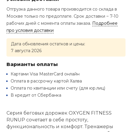
Туристическая
й спорт
Барбекю
Отгрузка данного товара производится со склада в
Скамьи
Обувь для ед
Ремни
Бутылки для 
Москве только по предоплате. Срок доставки ~ 7-10
ивные игры
рабочих дней с момента оплаты заказа.
Подробнее
Флокированны
про условия доставки
Стойки под ш
Тренировочно
подушки
Шорты
Весы
ивные комплексы и
рамы
кие стенки
Дата обновления остатков и цены:
7 августа 2026
Шлемы боксе
Фонари
Штаны, Брюки
Гантели
Машины Смит
ы, сувениры
Варианты оплаты
Спарринговые
Холодильник
Гимнастическ
Гири
дование для
Картами Visa MasterCard онлайн
Кроссоверы
сооружений
Оплата в рассрочку картой Халва
Футы
Оплата по квитанции или счету (для юр.лиц)
Одежда для 
Грифы и штан
Подставки
кий и тренерский
В кредит от Сбербанка
тарь
Блины
Серия беговых дорожек OXYGEN FITNESS
ты и защита
RUNUP сочетает в себе простоту,
Лямки, петли,
функциональность и комфорт. Тренажеры
жное оборудование