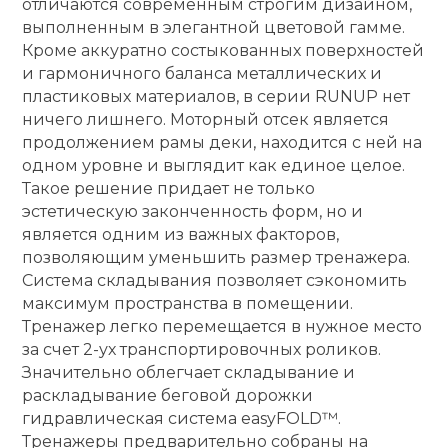
отличаются современным строгим дизайном,
выполненным в элегантной цветовой гамме.
Ролики для п
Кроме аккуратно состыкованных поверхностей
и гармоничного баланса металлических и
пластиковых материалов, в серии RUNUP нет
Упоры для о
ничего лишнего. Моторный отсек является
продолжением рамы деки, находится с ней на
Утяжелители
одном уровне и выглядит как единое целое.
Такое решение придает не только
эстетическую законченность форм, но и
Эспандеры и 
является одним из важных факторов,
позволяющим уменьшить размер тренажера.
Система складывания позволяет сэкономить
Аксессуары д
максимум пространства в помещении.
йоги
Тренажер легко перемещается в нужное место
за счет 2-ух транспортировочных роликов.
Медболы
Значительно облегчает складывание и
раскладывание беговой дорожки
гидравлическая система easyFOLD™.
Пояса тяжело
Тренажеры предварительно собраны на