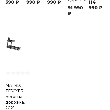
390 ₽
990 ₽
990 ₽
114
91 990
990 ₽
₽
MATRIX
TF50XER
Беговая
дорожка,
2021