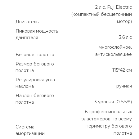
2 л.с. Fuji Electric
(компактный бесщеточный
мотор)
Двигатель
Пиковая мощность
3.6 л.с
двигателя
многослойное,
антискользящее
Беговое полотно
Размер бегового
115*42 см
полотна
Регулировка угла
ручная
наклона
Наклон бегового
3 уровня (0-5.5%)
полотна
6 профессиональных
эластомеров по всему
периметру бегового
Система
полотна
амортизации