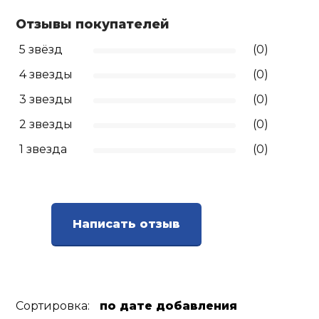
Отзывы покупателей
Ролики для п
5 звёзд
(0)
Упоры для о
4 звезды
(0)
3 звезды
(0)
Утяжелители
2 звезды
(0)
1 звезда
(0)
Эспандеры и 
Аксессуары д
йоги
Написать отзыв
Медболы
Сортировка:
по дате добавления
Пояса тяжело