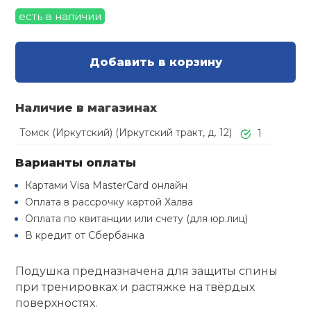
Туристическая
й спорт
есть в наличии
Барбекю
Скамьи
Обувь для ед
Ремни
Бутылки для 
ивные игры
Добавить в корзину
Флокированны
Стойки под ш
Тренировочно
подушки
Шорты
Весы
ивные комплексы и
рамы
кие стенки
Наличие в магазинах
Шлемы боксе
Фонари
Штаны, Брюки
Гантели
Томск (Иркутский) (Иркутский тракт, д. 12)
1
Машины Смит
ы, сувениры
Варианты оплаты
Спарринговые
Холодильник
Гимнастическ
Гири
дование для
Кроссоверы
сооружений
Картами Visa MasterCard онлайн
Оплата в рассрочку картой Халва
Футы
Одежда для 
Грифы и штан
Оплата по квитанции или счету (для юр.лиц)
Подставки
кий и тренерский
тарь
В кредит от Сбербанка
Блины
Подушка предназначена для защиты спины
ты и защита
при тренировках и растяжке на твёрдых
Лямки, петли,
поверхностях.
жное оборудование