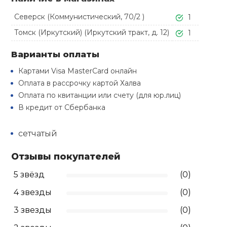
Туристическая
й спорт
Барбекю
Северск (Коммунистический, 70/2 )
1
Скамьи
Обувь для ед
Ремни
Бутылки для 
Томск (Иркутский) (Иркутский тракт, д. 12)
1
ивные игры
Флокированны
Варианты оплаты
Стойки под ш
Тренировочно
подушки
Шорты
Весы
ивные комплексы и
рамы
Картами Visa MasterCard онлайн
кие стенки
Оплата в рассрочку картой Халва
Шлемы боксе
Фонари
Штаны, Брюки
Гантели
Оплата по квитанции или счету (для юр.лиц)
Машины Смит
ы, сувениры
В кредит от Сбербанка
Спарринговые
Холодильник
Гимнастическ
Гири
дование для
Кроссоверы
сетчатый
сооружений
Футы
Одежда для 
Грифы и штан
Отзывы покупателей
Подставки
кий и тренерский
тарь
5 звёзд
(0)
Блины
4 звезды
(0)
ты и защита
3 звезды
(0)
Лямки, петли,
жное оборудование