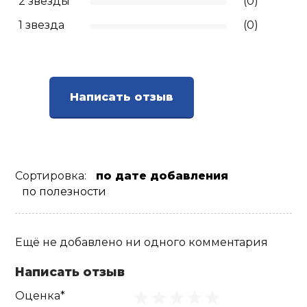
2 звезды
(0)
1 звезда
(0)
Ролики для п
Упоры для о
Написать отзыв
Утяжелители
Эспандеры и 
Сортировка:
по дате добавления
по полезности
Аксессуары д
йоги
Ещё не добавлено ни одного комментария
Медболы
Написать отзыв
Пояса тяжело
Оценка*