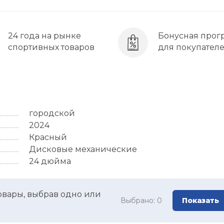
24 года на рынке
Бонусная прог
спортивных товаров
для покупател
городской
2024
Красный
Дисковые механические
24 дюйма
овары, выбрав одно или
Выбрано:
0
Показать