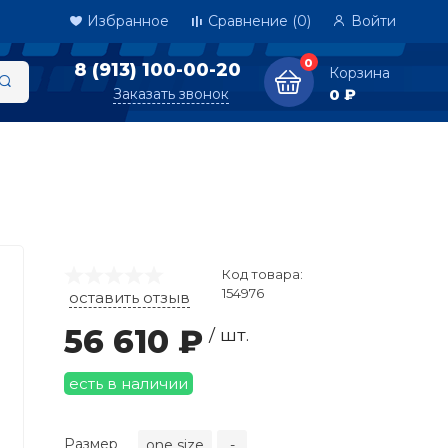
Избранное
Сравнение
(0)
Войти
0
8 (913) 100-00-20
Корзина
Заказать звонок
0 ₽
Код товара:
154976
оставить отзыв
56 610 ₽
/ шт.
есть в наличии
Размер
one size
-