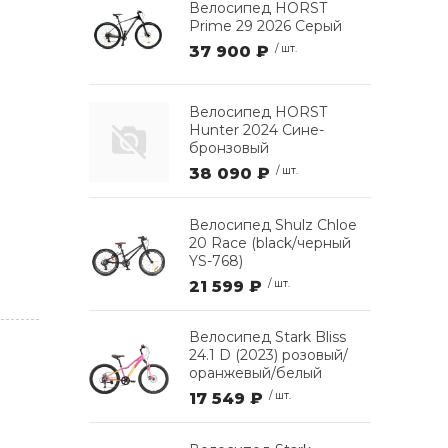
Велосипед HORST
Prime 29 2026 Серый
37 900 ₽
/ шт.
Велосипед HORST
Hunter 2024 Сине-
бронзовый
38 090 ₽
/ шт.
Велосипед Shulz Chloe
20 Race (black/черный
YS-768)
21 599 ₽
/ шт.
Велосипед Stark Bliss
24.1 D (2023) розовый/
оранжевый/белый
17 549 ₽
/ шт.