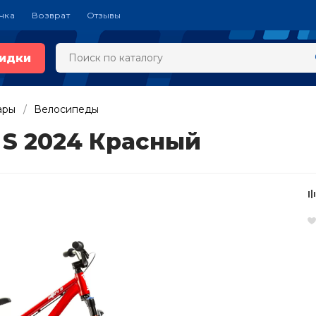
чка
Возврат
Отзывы
идки
ары
Велосипеды
 S 2024 Красный