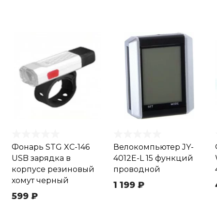
Фонарь STG XC-146
Велокомпьютер JY-
USB зарядка в
4012E-L 15 функций
корпусе резиновый
проводной
хомут черный
1 199 ₽
599 ₽