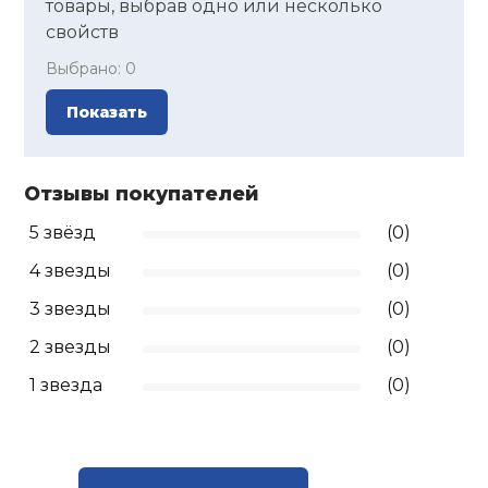
товары, выбрав одно или несколько
свойств
Ролики для п
Выбрано:
0
Упоры для о
Показать
Утяжелители
Отзывы покупателей
5 звёзд
(0)
Эспандеры и 
4 звезды
(0)
3 звезды
(0)
Аксессуары д
йоги
2 звезды
(0)
1 звезда
(0)
Медболы
Пояса тяжело