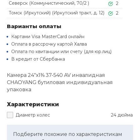
Туристическая
Северск (Коммунистический, 70/2 )
2
й спорт
Барбекю
Томск (Иркутский) (Иркутский тракт, д. 12)
2
Скамьи
Обувь для ед
Ремни
Бутылки для 
ивные игры
Варианты оплаты
Флокированны
Стойки под ш
Тренировочно
подушки
Шорты
Весы
Картами Visa MasterCard онлайн
ивные комплексы и
рамы
Оплата в рассрочку картой Халва
кие стенки
Оплата по квитанции или счету (для юр.лиц)
Шлемы боксе
Фонари
Штаны, Брюки
Гантели
В кредит от Сбербанка
Машины Смит
ы, сувениры
Спарринговые
Холодильник
Гимнастическ
Гири
Камера 24"х1⅜ 37-540 AV инвалидная
дование для
Кроссоверы
CHAOYANG бутиловая индивидуальная
сооружений
упаковка
Футы
Одежда для 
Грифы и штан
Подставки
кий и тренерский
Характеристики
тарь
Блины
Диаметр колес
24 дюйма
ты и защита
Лямки, петли,
Подберите похожие по характеристикам
жное оборудование