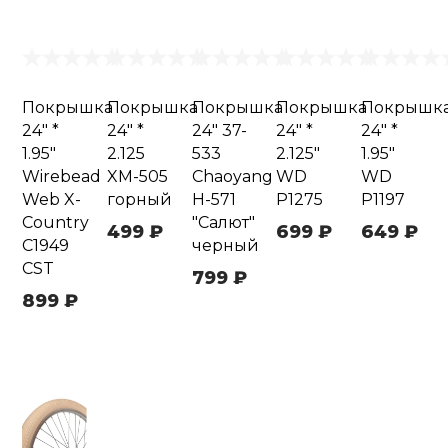
Покрышка
Покрышка
Покрышка
Покрышка
Покрышк
24" *
24" *
24" 37-
24" *
24" *
1.95"
2.125
533
2.125"
1.95"
Wirebead
XM-505
Chaoyang
WD
WD
Web X-
горный
Н-571
P1275
P1197
Country
"Салют"
499 ₽
699 ₽
649 ₽
C1949
черный
CST
799 ₽
899 ₽