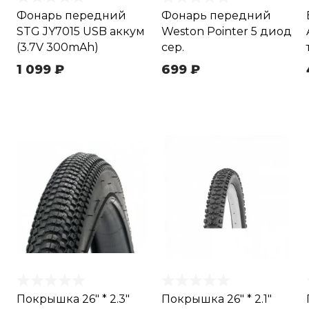
Фонарь передний
Фонарь передний
STG JY7015 USB аккум
Weston Pointer 5 диод
(3.7V 300mAh)
сер.
1 099 ₽
699 ₽
Покрышка 26" * 2.3"
Покрышка 26" * 2.1"