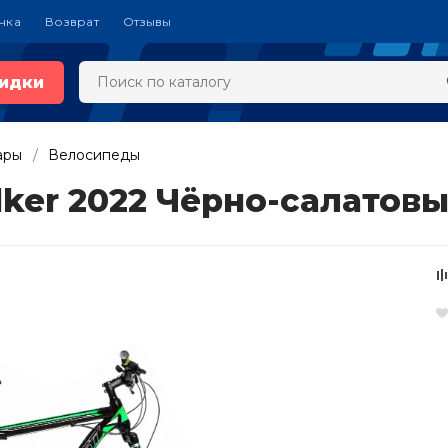
чка
Возврат
Отзывы
идки
ары
Велосипеды
ker 2022 Чёрно-салатов