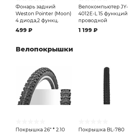
Фонарь задний
Велокомпьютер JY-
Weston Pointer (Moon)
4012E-L 15 функций
4 диода,2 функц.
проводной
499 ₽
1 199 ₽
Велопокрышки
Покрышка 26" * 2.10
Покрышка BL-780