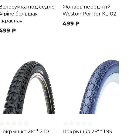
Велосумка под седло
Фонарь передний
Alpine большая
Weston Pointer KL-02
т.красная
499 ₽
499 ₽
Покрышка 26" * 2.10
Покрышка 26" * 1.95