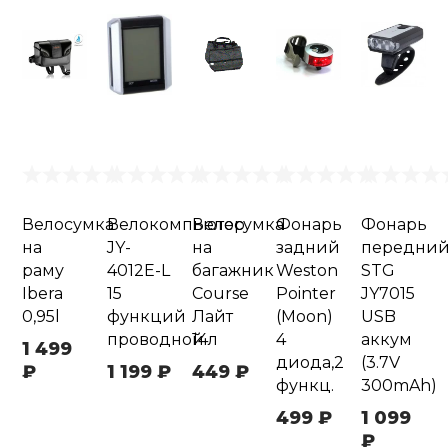
Велосумка
Велокомпьютер
Велосумка
Фонарь
Фонарь
на
JY-
на
задний
передни
раму
4012E-L
багажник
Weston
STG
Ibera
15
Course
Pointer
JY7015
0,95l
функций
Лайт
(Moon)
USB
проводной
14л
4
аккум
1 499
диода,2
(3.7V
₽
1 199 ₽
449 ₽
функц.
300mAh)
499 ₽
1 099
₽