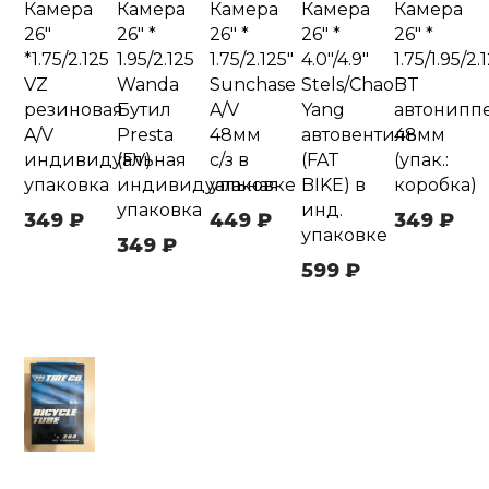
Камера
Камера
Камера
Камера
Камера
26"
26" *
26" *
26" *
26" *
*1.75/2.125
1.95/2.125
1.75/2.125"
4.0"/4.9"
1.75/1.95/2.
VZ
Wanda
Sunchase
Stels/Chao
BT
резиновая
Бутил
A/V
Yang
автонипп
A/V
Presta
48мм
автовентиль
48мм
индивидуальная
(FV)
с/з в
(FAT
(упак.:
упаковка
индивидуальная
упаковке
BIKE) в
коробка)
упаковка
инд.
349 ₽
449 ₽
349 ₽
упаковке
349 ₽
599 ₽