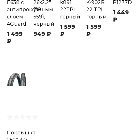
E638 с
26х2.2"
k891
K-902R
P1277D
антипрокольным
(58-
22TPI
22 TPI
1 449
слоем
559),
горный
горный
₽
4Guard
черный
1 599
1 599
1 499
949 ₽
₽
₽
₽
Покрышка
26" * 3.0