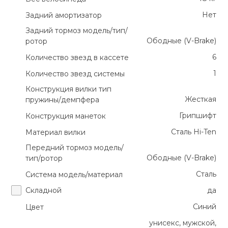
Нет
Задний амортизатор
Ролики для п
Задний тормоз модель/тип/
Ободные (V-Brake)
ротор
Упоры для о
6
Количество звезд в кассете
1
Количество звезд системы
Утяжелители
Конструкция вилки тип
Жесткая
пружины/демпфера
Эспандеры и 
Грипшифт
Конструкция манеток
Сталь Hi-Ten
Материал вилки
Аксессуары д
Передний тормоз модель/
йоги
Ободные (V-Brake)
тип/ротор
Сталь
Система модель/материал
Медболы
Складной
да
Синий
Цвет
Пояса тяжело
унисекс, мужской,