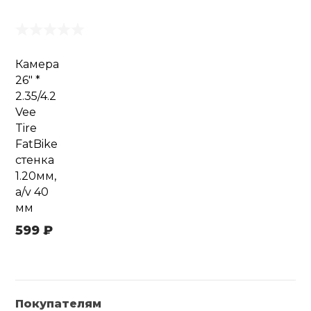
Камера
26" *
2.35/4.2
Vee
Tire
FatBike
стенка
1.20мм,
a/v 40
мм
599 ₽
Покупателям