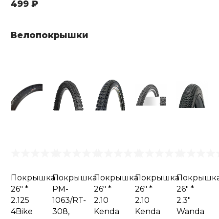
499 ₽
Велопокрышки
Покрышка
Покрышка
Покрышка
Покрышка
Покрышк
26" *
PM-
26" *
26" *
26" *
2.125
1063/RT-
2.10
2.10
2.3"
4Bike
308,
Kenda
Kenda
Wanda