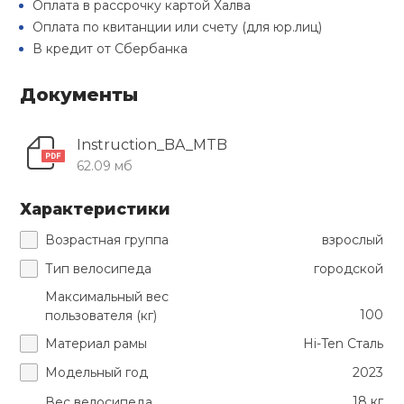
Оплата в рассрочку картой Халва
Туристическая
й спорт
Оплата по квитанции или счету (для юр.лиц)
Барбекю
Скамьи
Обувь для ед
Ремни
Бутылки для 
В кредит от Сбербанка
ивные игры
Флокированны
Документы
Стойки под ш
Тренировочно
подушки
Шорты
Весы
ивные комплексы и
рамы
кие стенки
Instruction_BA_MTB
Шлемы боксе
Фонари
Штаны, Брюки
Гантели
62.09 мб
Машины Смит
ы, сувениры
Характеристики
Спарринговые
Холодильник
Гимнастическ
Гири
дование для
Кроссоверы
Возрастная группа
взрослый
сооружений
Тип велосипеда
городской
Футы
Одежда для 
Грифы и штан
Подставки
кий и тренерский
Максимальный вес
тарь
100
пользователя (кг)
Блины
Материал рамы
Hi-Ten Сталь
ты и защита
Модельный год
2023
Лямки, петли,
жное оборудование
18 кг
Вес велосипеда