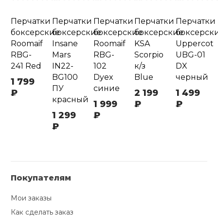
Перчатки
Перчатки
Перчатки
Перчатки
Перчатки
боксерские
боксерские
боксерские
боксерские
боксерск
Roomaif
Insane
Roomaif
KSA
Uppercot
RBG-
Mars
RBG-
Scorpio
UBG-01
241 Red
IN22-
102
к/з
DX
BG100
Dyex
Blue
черный
1 799
ПУ
синие
₽
2 199
1 499
красный
1 999
₽
₽
1 299
₽
₽
Покупателям
Мои заказы
Как сделать заказ