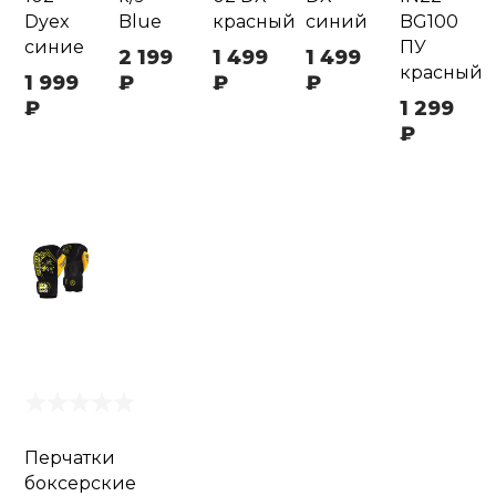
Dyex
Blue
красный
синий
BG100
синие
ПУ
2 199
1 499
1 499
красный
1 999
₽
₽
₽
₽
1 299
₽
Перчатки
боксерские