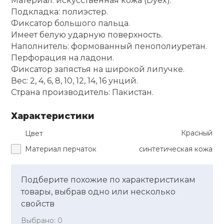
Материал: искусственная кожа (Dyex).
Подкладка: полиэстер.
Ролики для п
Фиксатор большого пальца.
Имеет белую ударную поверхность.
Наполнитель: формованный пенополиуретан.
Упоры для о
Перфорация на ладони.
Фиксатор запястья на широкой липучке.
Вес: 2, 4, 6, 8, 10, 12, 14, 16 унций.
Утяжелители
Страна производитель: Пакистан.
Эспандеры и 
Характеристики
Красный
Цвет
Аксессуары д
Материал перчаток
синтетическая кожа
йоги
Подберите похожие по характеристикам
Медболы
товары, выбрав одно или несколько
свойств
Пояса тяжело
Выбрано:
0