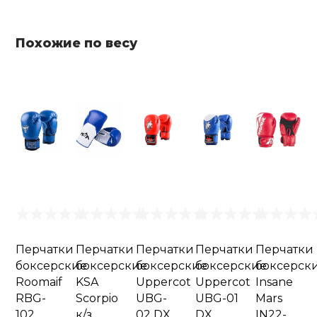
Похожие по весу
Перчатки
Перчатки
Перчатки
Перчатки
Перчатки
боксерские
боксерские
боксерские
боксерские
боксерск
Roomaif
KSA
Uppercot
Uppercot
Insane
RBG-
Scorpio
UBG-
UBG-01
Mars
102
к/з
02 DX
DX
IN22-