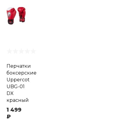
Перчатки
боксерские
Uppercot
UBG-01
DX
красный
1 499
₽