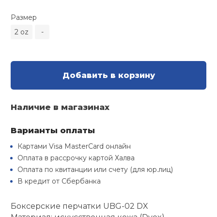
Туристическая
й спорт
Барбекю
Размер
Скамьи
Обувь для ед
Ремни
Бутылки для 
2 oz
-
ивные игры
Флокированны
Стойки под ш
Тренировочно
подушки
Шорты
Весы
ивные комплексы и
рамы
кие стенки
Добавить в корзину
Шлемы боксе
Фонари
Штаны, Брюки
Гантели
Машины Смит
ы, сувениры
Наличие в магазинах
Спарринговые
Холодильник
Гимнастическ
Гири
дование для
Кроссоверы
сооружений
Варианты оплаты
Футы
Одежда для 
Грифы и штан
Картами Visa MasterCard онлайн
Подставки
кий и тренерский
Оплата в рассрочку картой Халва
тарь
Оплата по квитанции или счету (для юр.лиц)
Блины
В кредит от Сбербанка
ты и защита
Лямки, петли,
Боксерские перчатки UBG-02 DX
жное оборудование