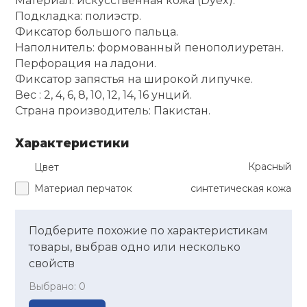
Материал: искусственная кожа (Dyex).
Подкладка: полиэстр.
Ролики для п
Фиксатор большого пальца.
Наполнитель: формованный пенополиуретан.
Перфорация на ладони.
Упоры для о
Фиксатор запястья на широкой липучке.
Вес : 2, 4, 6, 8, 10, 12, 14, 16 унций.
Страна производитель: Пакистан.
Утяжелители
Характеристики
Эспандеры и 
Красный
Цвет
Материал перчаток
синтетическая кожа
Аксессуары д
йоги
Подберите похожие по характеристикам
товары, выбрав одно или несколько
Медболы
свойств
Выбрано:
0
Пояса тяжело