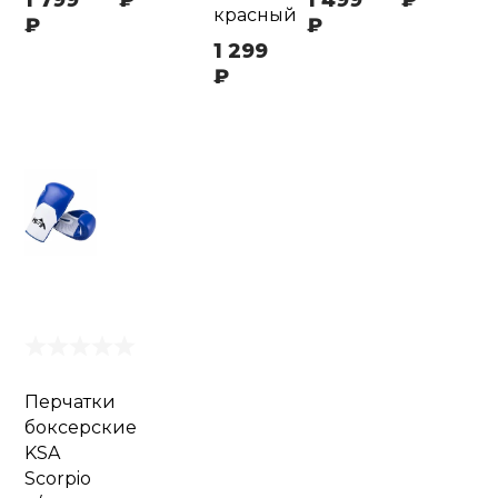
1 799
₽
1 499
₽
красный
₽
₽
1 299
₽
Перчатки
боксерские
KSA
Scorpio