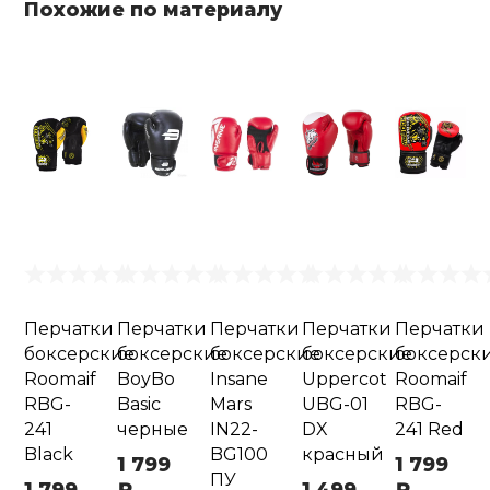
Похожие по материалу
Перчатки
Перчатки
Перчатки
Перчатки
Перчатки
боксерские
боксерские
боксерские
боксерские
боксерск
Roomaif
BoyBo
Insane
Uppercot
Roomaif
RBG-
Basic
Mars
UBG-01
RBG-
241
черные
IN22-
DX
241 Red
Black
BG100
красный
1 799
1 799
ПУ