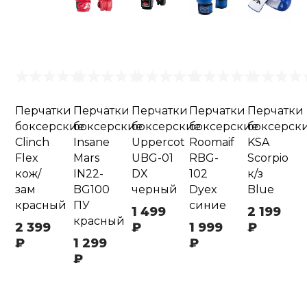
Перчатки
Перчатки
Перчатки
Перчатки
Перчатки
боксерские
боксерские
боксерские
боксерские
боксерск
Clinch
Insane
Uppercot
Roomaif
KSA
Flex
Mars
UBG-01
RBG-
Scorpio
кож/
IN22-
DX
102
к/з
зам
BG100
черный
Dyex
Blue
красный
ПУ
синие
1 499
2 199
красный
2 399
₽
1 999
₽
₽
1 299
₽
₽