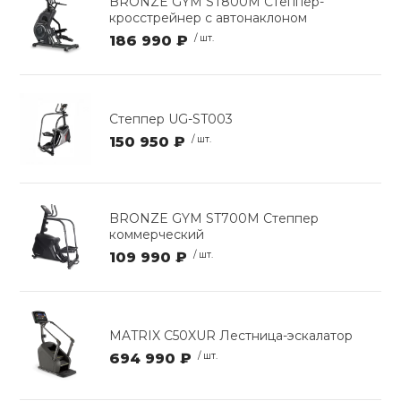
BRONZE GYM ST800M Степпер-
кросстрейнер с автонаклоном
186 990 ₽
/ шт.
Степпер UG-ST003
150 950 ₽
/ шт.
BRONZE GYM ST700M Степпер
коммерческий
109 990 ₽
/ шт.
MATRIX C50XUR Лестница-эскалатор
694 990 ₽
/ шт.