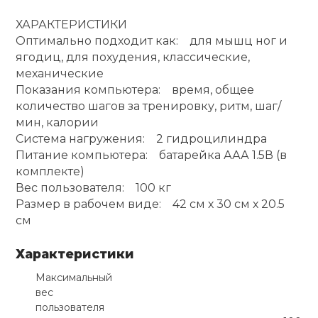
ХАРАКТЕРИСТИКИ
Ролики для п
Оптимально подходит как: для мышц ног и
ягодиц, для похудения, классические,
Упоры для о
механические
Показания компьютера: время, общее
количество шагов за тренировку, ритм, шаг/
Утяжелители
мин, калории
Система нагружения: 2 гидроцилиндра
Питание компьютера: батарейка ААА 1.5В (в
Эспандеры и 
комплекте)
Вес пользователя: 100 кг
Аксессуары д
Размер в рабочем виде: 42 см х 30 см х 20.5
йоги
см
Характеристики
Медболы
Максимальный
вес
Пояса тяжело
пользователя