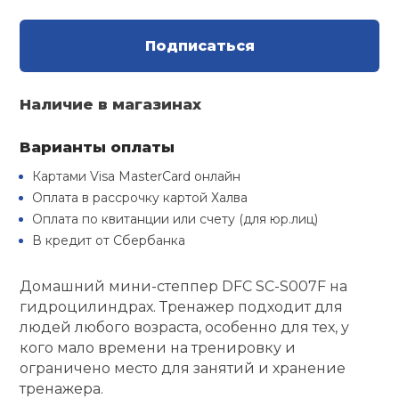
Туристическая
й спорт
Барбекю
Скамьи
Обувь для ед
Подписаться
Ремни
Бутылки для 
ивные игры
Флокированны
Стойки под ш
Тренировочно
подушки
Шорты
Весы
Наличие в магазинах
ивные комплексы и
рамы
кие стенки
Варианты оплаты
Шлемы боксе
Фонари
Штаны, Брюки
Гантели
Машины Смит
ы, сувениры
Картами Visa MasterCard онлайн
Оплата в рассрочку картой Халва
Спарринговые
Холодильник
Гимнастическ
Гири
Оплата по квитанции или счету (для юр.лиц)
дование для
Кроссоверы
сооружений
В кредит от Сбербанка
Футы
Одежда для 
Грифы и штан
Подставки
кий и тренерский
Домашний мини-степпер DFC SC-S007F на
тарь
гидроцилиндрах. Тренажер подходит для
Блины
людей любого возраста, особенно для тех, у
кого мало времени на тренировку и
ты и защита
ограничено место для занятий и хранение
Лямки, петли,
тренажера.
жное оборудование