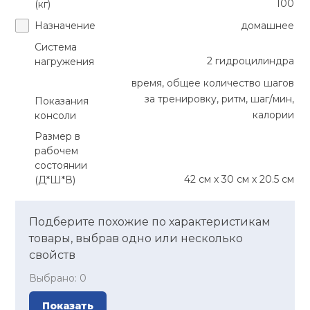
100
(кг)
Назначение
домашнее
Система
2 гидроцилиндра
нагружения
время, общее количество шагов
за тренировку, ритм, шаг/мин,
Показания
калории
консоли
Размер в
рабочем
состоянии
42 см х 30 см х 20.5 см
(Д*Ш*В)
Подберите похожие по характеристикам
товары, выбрав одно или несколько
свойств
Выбрано:
0
Показать