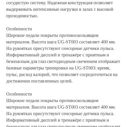
сосудистую систему.
Надежная конструкция позволяет
выдерживать интенсивные нагрузки в залах с высокой
Ролики для п
проходимостью.
Упоры для о
Особенности
Широкие педали покрыты противоскользящим
материалом. Высота шага UG-ST003 составляет 400 мм.
Утяжелители
На рукоятках присутствуют сенсорные датчики пульса.
Информативный дисплей в тренажёре с приятным и
безопасным для глаз светодиодным свечением отображает
Эспандеры и 
базовые параметры тренировки на UG-ST003: время,
пульс, расход калорий, что позволяет сосредоточиться на
Аксессуары д
достижении поставленных целей.
йоги
Особенности
Широкие педали покрыты противоскользящим
Медболы
материалом. Высота шага UG-ST003 составляет 400 мм.
На рукоятках присутствуют сенсорные датчики пульса.
Информативный дисплей в тренажёре с приятным и
Пояса тяжело
безопасным для глаз светодиодным свечением отображает