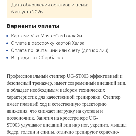
Туристическая
Дата обновления остатков и цены:
й спорт
Барбекю
6 августа 2026
Скамьи
Обувь для ед
Ремни
Бутылки для 
ивные игры
Варианты оплаты
Флокированны
Стойки под ш
Тренировочно
подушки
Шорты
Весы
Картами Visa MasterCard онлайн
ивные комплексы и
рамы
Оплата в рассрочку картой Халва
кие стенки
Оплата по квитанции или счету (для юр.лиц)
Шлемы боксе
Фонари
Штаны, Брюки
Гантели
В кредит от Сбербанка
Машины Смит
ы, сувениры
Спарринговые
Холодильник
Гимнастическ
Гири
дование для
Профессиональный степпер UG-ST003
эффективный и
Кроссоверы
сооружений
безопасный тренажер,
имеет современный внешний вид,
и обладает необходимым набором технических
Футы
Одежда для 
Грифы и штан
Подставки
характеристик для качественной тренировки. Степпер
кий и тренерский
тарь
имеет плавный ход и естественную траекторию
Блины
движения, что снижает нагрузку на суставы и
позвоночник. Занятия на кросстренере UG-
ты и защита
ST003
улучшают внешний вид икр ног, укрепить мышцы
Лямки, петли,
бедер, голени и спины, отлично тренируют сердечно-
жное оборудование