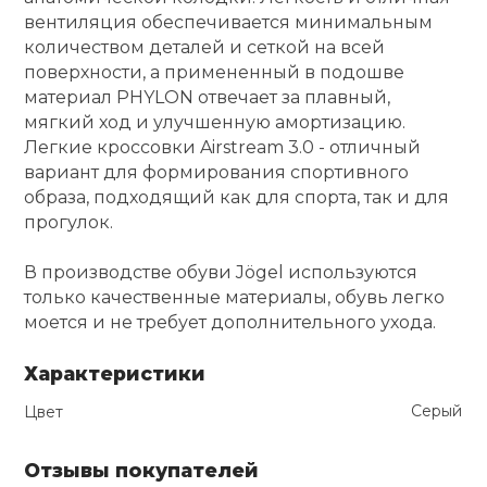
вентиляция обеспечивается минимальным
Ролики для п
количеством деталей и сеткой на всей
поверхности, а примененный в подошве
материал PHYLON отвечает за плавный,
Упоры для о
мягкий ход и улучшенную амортизацию.
Легкие кроссовки Airstream 3.0 - отличный
вариант для формирования спортивного
Утяжелители
образа, подходящий как для спорта, так и для
прогулок.
Эспандеры и 
В производстве обуви Jögel используются
только качественные материалы, обувь легко
Аксессуары д
моется и не требует дополнительного ухода.
йоги
Характеристики
Медболы
Серый
Цвет
Пояса тяжело
Отзывы покупателей