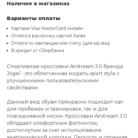
Туристическая
Наличие в магазинах
й спорт
Барбекю
Скамьи
Обувь для ед
Ремни
Бутылки для 
Варианты оплаты
ивные игры
Картами Visa MasterCard онлайн
Флокированны
Стойки под ш
Тренировочно
подушки
Шорты
Весы
Оплата в рассрочку картой Халва
ивные комплексы и
рамы
Оплата по квитанции или счету (для юр.лиц)
кие стенки
В кредит от Сбербанка
Шлемы боксе
Фонари
Штаны, Брюки
Гантели
Машины Смит
ы, сувениры
Спортивные кроссовки Airstream 3.0 бренда
Спарринговые
Холодильник
Гимнастическ
Гири
Jögel - это облегченная модель sport style с
дование для
Кроссоверы
улучшенными пользовательскими
сооружений
свойствами.
Футы
Одежда для 
Грифы и штан
Подставки
кий и тренерский
Данный вид обуви прекрасно подходит как
тарь
для пробежек и тренировок, так и для
Блины
повседневной носки. Кроссовки Airstream 3.0
ты и защита
обладают комфортным фиттингом,
достигнутым за счет использования
Лямки, петли,
жное оборудование
анатомической колодки. Легкость и отличная