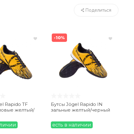
Поделиться
-10%
el Rapido TF
Бутсы Jögel Rapido IN
овые желтый/
зальные желтый/черный
аличии
есть в наличии