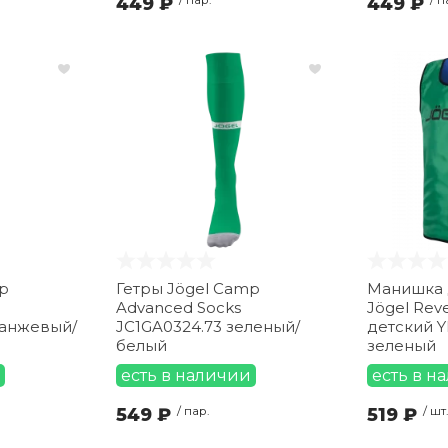
449 ₽
449 ₽
p
Гетры Jögel Camp
Манишка 
Advanced Socks
Jögel Reve
ранжевый/
JC1GA0324.73 зеленый/
детский Y
белый
зеленый
есть в наличии
есть в н
549 ₽
/ пар.
519 ₽
/ шт