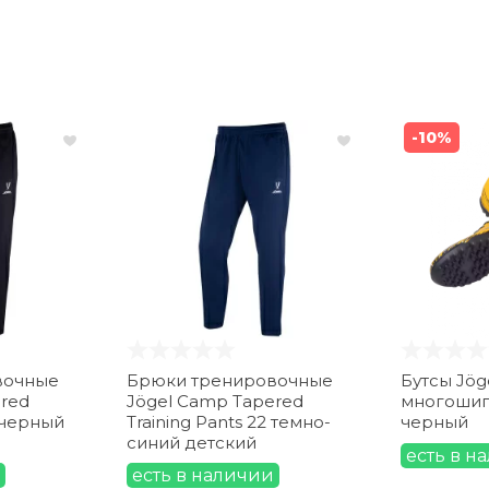
-10%
вочные
Брюки тренировочные
Бутсы Jög
red
Jögel Camp Tapered
многошип
2 черный
Training Pants 22 темно-
черный
синий детский
есть в н
есть в наличии