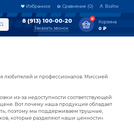
Избранное
Сравнение
(0)
Войти
0
8 (913) 100-00-20
Корзина
Заказать звонок
0 ₽
ля любителей и профессионалов. Миссией
ровки из-за недоступности соответствующей
цене. Вот почему наша продукция обладает
ость, поэтому мы поддерживаем трушные,
ов, которые разделяют наши ценности»