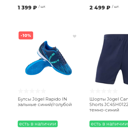
1 399 ₽
/ шт.
2 499 ₽
/ шт.
-10%
Бутсы Jögel Rapido IN
Шорты Jögel Ca
зальные синий/голубой
Shorts JC4SH0122
темно-синий
есть в наличии
есть в наличии