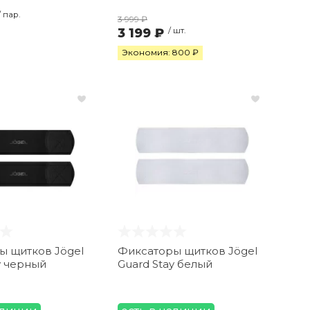
/ пар.
3 999 ₽
3 199 ₽
/ шт.
Экономия: 800 ₽
ы щитков Jögel
Фиксаторы щитков Jögel
y черный
Guard Stay белый