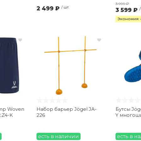
3 999 ₽
2 499 ₽
/ шт.
3 599 ₽
Экономия: 
mp Woven
Набор барьер Jögel JA-
Бутсы Jög
.Z4-K
226
Y многош
есть в наличии
есть в н