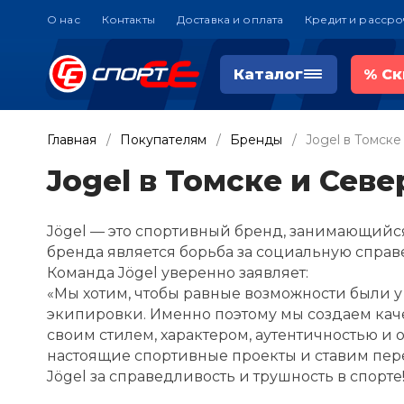
О нас
Контакты
Доставка и оплата
Кредит и рассро
Каталог
%
Ск
Главная
Покупателям
Бренды
Jogel в Томске
Jogel в Томске и Севе
Jögel — это спортивный бренд, занимающийс
бренда является борьба за социальную справе
Команда Jögel уверенно заявляет:
«Мы хотим, чтобы равные возможности были у
экипировки. Именно поэтому мы создаем кач
своим стилем, характером, аутентичностью и
настоящие спортивные проекты и ставим пе
Jögel за справедливость и трушность в спорте