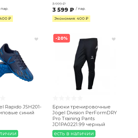
3 999 ₽
/ пар.
3 599 ₽
/ пар.
400 ₽
Экономия: 400 ₽
-20%
el Rapido JSH201-
Брюки тренировочные
иповые синий
Jögel Division PerFormDRY
Pro Training Pants
JD1PA0221.99 черный
аличии
есть в наличии