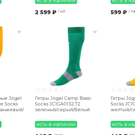
есть в наличии
есть в н
2 599 ₽
/ шт.
599 ₽
/ п
ые Jögel
Гетры Jögel Camp Basic
Гетры Jög
e Socks
Socks JC1GA0132.72
Socks JC1
ранжевый/
зеленый/серый/белый
желтый/с
есть в наличии
есть в н
/ пар.
/ п