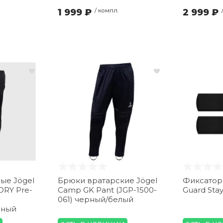
1 999 ₽
/ компл.
2 999 ₽
ые Jögel
Брюки вратарские Jögel
Фиксатор
DRY Pre-
Camp GK Pant (JGP-1500-
Guard Sta
061) черный/белый
рный