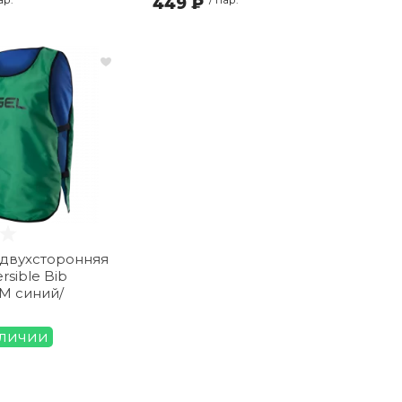
449 ₽
двухсторонняя
rsible Bib
M синий/
аличии
.