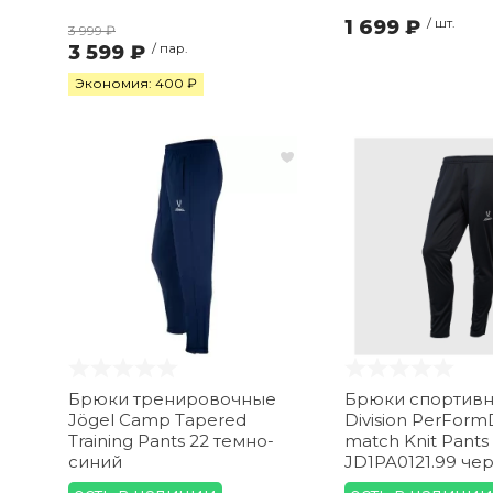
1 699 ₽
/ шт.
3 999 ₽
3 599 ₽
/ пар.
Экономия: 400 ₽
Брюки тренировочные
Брюки спортивн
Jögel Camp Tapered
Division PerForm
Training Pants 22 темно-
match Knit Pants
синий
JD1PA0121.99 че