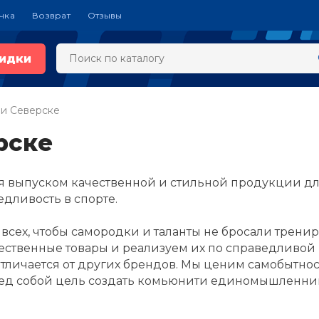
чка
Возврат
Отзывы
идки
 и Северске
рске
я выпуском качественной и стильной продукции д
дливость в спорте.
 всех, чтобы самородки и таланты не бросали трени
ественные товары и реализуем их по справедливой 
 отличается от других брендов. Мы ценим самобытн
ред собой цель создать комьюнити единомышленник
!