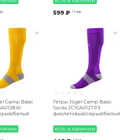
аличии
есть в наличии
ар.
599 ₽
/ пар.
el Camp Basic
Гетры Jögel Camp Basic
GA0128.61
Socks JC1GA0127.P3
ерый/белый
фиолетовый/серый/белый
аличии
есть в наличии
ар.
/ пар.