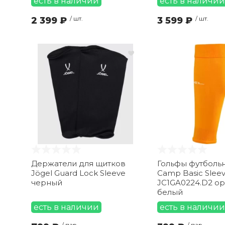
есть в наличии
есть в наличии
2 399 ₽
/ шт.
3 599 ₽
/ шт.
Держатели для щитков
Гольфы футбольн
Jögel Guard Lock Sleeve
Camp Basic Sleev
черный
JC1GA0224.D2 о
белый
есть в наличии
есть в наличии
/ пар.
/ пар.