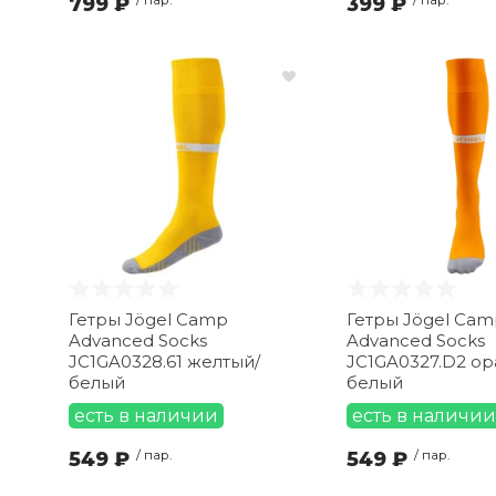
799 ₽
399 ₽
Гетры Jögel Camp
Гетры Jögel Cam
Advanced Socks
Advanced Socks
JC1GA0328.61 желтый/
JC1GA0327.D2 о
белый
белый
есть в наличии
есть в наличии
549 ₽
/ пар.
549 ₽
/ пар.