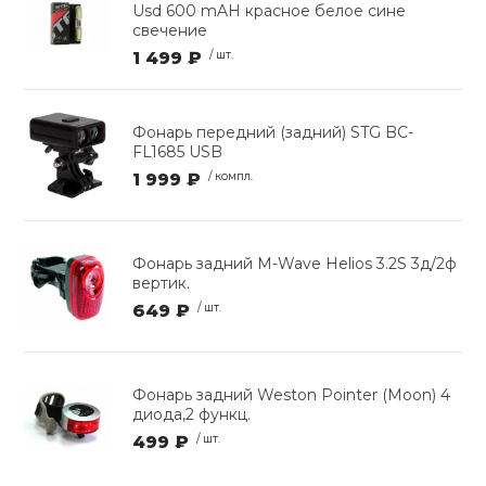
Usd 600 mAH красное белое сине
свечение
1 499 ₽
/ шт.
Фонарь передний (задний) STG BC-
FL1685 USB
1 999 ₽
/ компл.
Фонарь задний M-Wave Helios 3.2S 3д/2ф
вертик.
649 ₽
/ шт.
Фонарь задний Weston Pointer (Moon) 4
диода,2 функц.
499 ₽
/ шт.