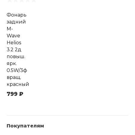
Фонарь
задний
M-
Wave
Helios
3.2 2д
повыш.
ярк.
0.5W/3ф
вращ.
красный
799 ₽
Покупателям