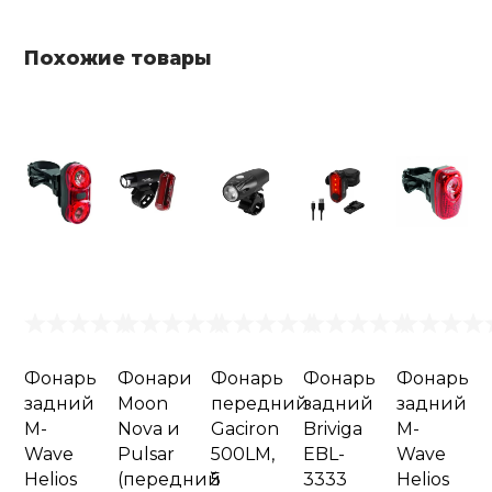
Похожие товары
Фонарь
Фонари
Фонарь
Фонарь
Фонарь
задний
Moon
передний
задний
задний
M-
Nova и
Gaciron
Briviga
M-
Wave
Pulsar
500LM,
EBL-
Wave
Helios
(передний
5
3333
Helios