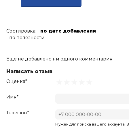
Ролики для п
Упоры для о
Сортировка:
по дате добавления
по полезности
Утяжелители
Ещё не добавлено ни одного комментария
Эспандеры и 
Написать отзыв
Оценка*
Аксессуары д
йоги
Имя*
Медболы
Телефон*
Пояса тяжело
Нужен для поиска вашего аккаунта. 