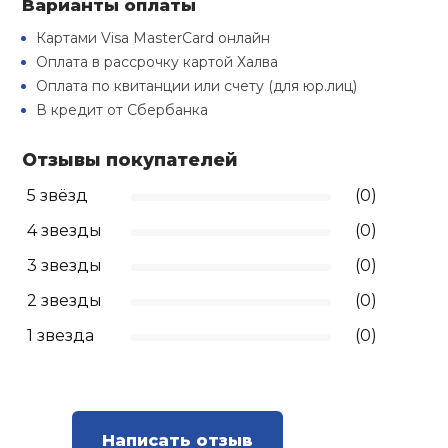
Варианты оплаты
Туристическая
й спорт
Барбекю
Картами Visa MasterCard онлайн
Скамьи
Обувь для ед
Ремни
Бутылки для 
Оплата в рассрочку картой Халва
ивные игры
Оплата по квитанции или счету (для юр.лиц)
Флокированны
В кредит от Сбербанка
Стойки под ш
Тренировочно
подушки
Шорты
Весы
ивные комплексы и
рамы
кие стенки
Отзывы покупателей
Шлемы боксе
Фонари
Штаны, Брюки
Гантели
5 звёзд
(0)
Машины Смит
ы, сувениры
4 звезды
(0)
Спарринговые
Холодильник
Гимнастическ
Гири
дование для
Кроссоверы
3 звезды
(0)
сооружений
Футы
Одежда для 
Грифы и штан
2 звезды
(0)
Подставки
кий и тренерский
1 звезда
(0)
тарь
Блины
ты и защита
Лямки, петли,
Написать отзыв
жное оборудование