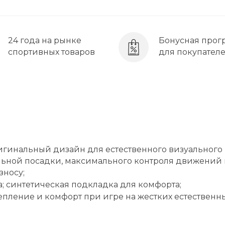
24 года на рынке
Бонусная прог
спортивных товаров
для покупател
игинальный дизайн для естественного визуального
льной посадки, максимального контроля движений
зносу;
; синтетическая подкладка для комфорта;
епление и комфорт при игре на жестких естественн