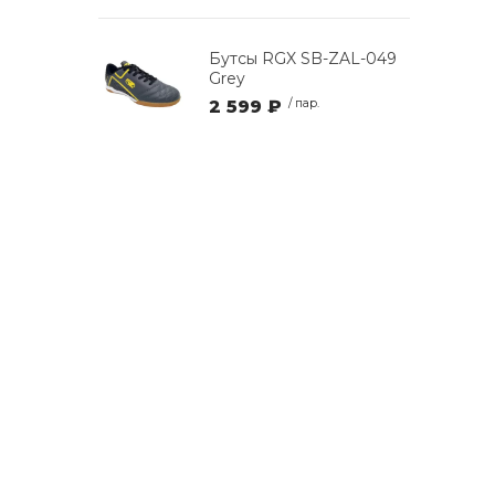
Бутсы RGX SB-ZAL-049
Grey
2 599 ₽
/ пар.