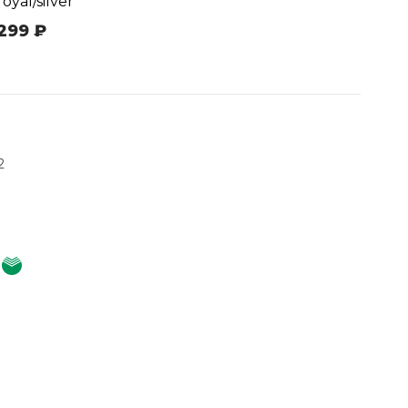
royal/silver
299 ₽
2