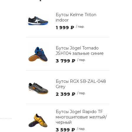
Бутсы Kelme Triton
indoor
1 999 ₽
/ пар.
Бутсы Jögel Tornado
JSH104 зальные синие
3 799 ₽
/ пар.
Бутсы RGX SB-ZAL-048
Grey
2 399 ₽
/ пар.
Бутсы Jögel Rapido TF
многошиповые желтый/
черный
3 599 ₽
/ пар.