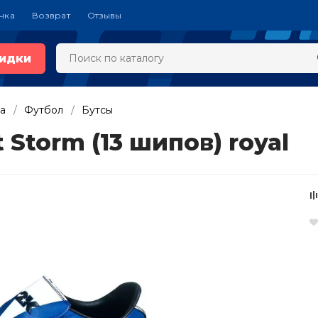
чка
Возврат
Отзывы
идки
а
Футбол
Бутсы
 Storm (13 шипов) royal