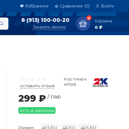
Избранное
Сравнение
(0)
Войти
0
8 (913) 100-00-20
Корзина
Заказать звонок
0 ₽
Код товара:
147928
оставить отзыв
299 ₽
/ пар.
есть в наличии
Размер
45.5 EU
46 EU
46.5 EU