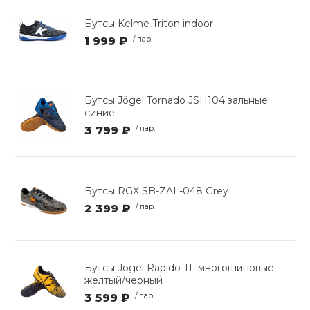
Бутсы Kelme Triton indoor
1 999 ₽
/ пар.
Бутсы Jögel Tornado JSH104 зальные
синие
3 799 ₽
/ пар.
Бутсы RGX SB-ZAL-048 Grey
2 399 ₽
/ пар.
Бутсы Jögel Rapido TF многошиповые
желтый/черный
3 599 ₽
/ пар.