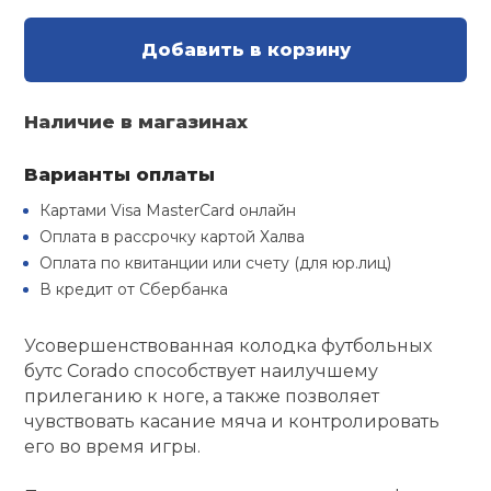
Туристическая
й спорт
Барбекю
Добавить в корзину
Скамьи
Обувь для ед
Ремни
Бутылки для 
ивные игры
Флокированны
Наличие в магазинах
Стойки под ш
Тренировочно
подушки
Шорты
Весы
ивные комплексы и
рамы
кие стенки
Варианты оплаты
Шлемы боксе
Фонари
Штаны, Брюки
Гантели
Картами Visa MasterCard онлайн
Машины Смит
ы, сувениры
Оплата в рассрочку картой Халва
Спарринговые
Холодильник
Гимнастическ
Гири
Оплата по квитанции или счету (для юр.лиц)
дование для
Кроссоверы
В кредит от Сбербанка
сооружений
Футы
Одежда для 
Грифы и штан
Усовершенствованная колодка футбольных
Подставки
кий и тренерский
тарь
бутс Corado способствует наилучшему
прилеганию к ноге, а также позволяет
Блины
чувствовать касание мяча и контролировать
ты и защита
его во время игры.
Лямки, петли,
жное оборудование