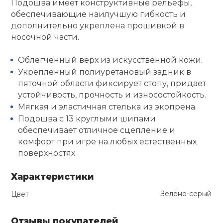
Подошва имеет конструктивные рельефы,
обеспечивающие наилучшую гибкость и
Ролики для п
дополнительно укреплена прошивкой в
носочной части.
Упоры для о
Облегченный верх из искусственной кожи.
Укрепленный полиуретановый задник в
Утяжелители
пяточной области фиксирует стопу, придает
устойчивость, прочность и износостойкость.
Мягкая и эластичная стелька из экопрена.
Эспандеры и 
Подошва с 13 круглыми шипами
обеспечивает отличное сцепление и
комфорт при игре на любых естественных
Аксессуары д
йоги
поверхностях.
Характеристики
Медболы
Зелёно-серый
Цвет
Пояса тяжело
Отзывы покупателей