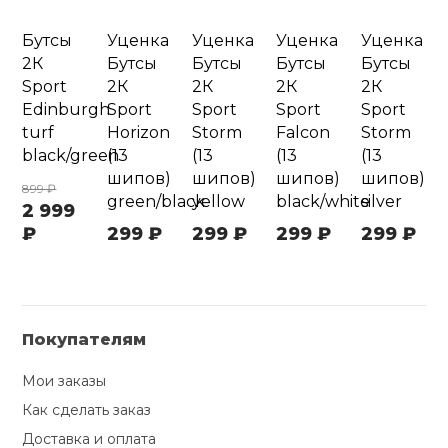
Бутсы
Уценка
Уценка
Уценка
Уценка
2К
Бутсы
Бутсы
Бутсы
Бутсы
Sport
2К
2К
2К
2К
Edinburgh
Sport
Sport
Sport
Sport
turf
Horizon
Storm
Falcon
Storm
black/green
(13
(13
(13
(13
шипов)
шипов)
шипов)
шипов)
899 ₽
green/black
yellow
black/white
silver
2 999
₽
299 ₽
299 ₽
299 ₽
299 ₽
Покупателям
Мои заказы
Как сделать заказ
Доставка и оплата