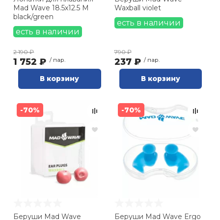
Mad Wave 18.5х12.5 M
Waxball violet
black/green
есть в наличии
есть в наличии
2 190 ₽
790 ₽
1 752 ₽
/ пар.
237 ₽
/ пар.
В корзину
В корзину
-70%
-70%
Беруши Mad Wave
Беруши Mad Wave Ergo