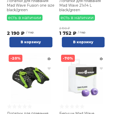
Лопатки для плавания
Лопатки для плавания
Mad Wave Fusion one size
Mad Wave 21х14 L
black/green
black/green
есть в наличии
есть в наличии
2 190 ₽
2 190 ₽
/ пар.
1 752 ₽
/ пар.
В корзину
В корзину
-20%
-70%
Лопатки для плавания
Беруши Mad Wave