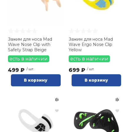
Ролики для п
Упоры для о
Зажим для носа Mad
Зажим для носа Mad
Wave Nose Clip with
Wave Ergo Nose Clip
Утяжелители
Safety Strap Beige
Yellow
есть в наличии
есть в наличии
Эспандеры и 
499 ₽
/ шт.
699 ₽
/ шт.
В корзину
В корзину
Аксессуары д
йоги
Медболы
Пояса тяжело