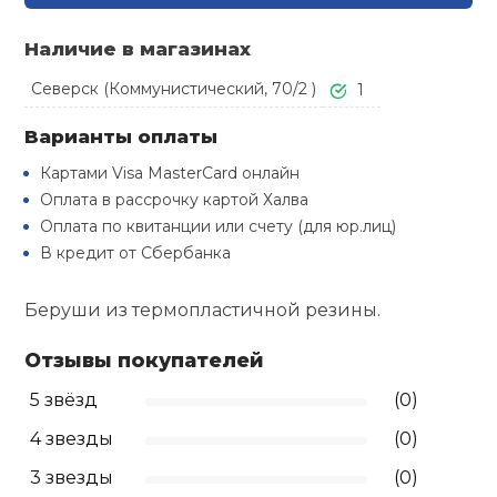
Туристическая
й спорт
Барбекю
Наличие в магазинах
Скамьи
Обувь для ед
Ремни
Бутылки для 
ивные игры
Северск (Коммунистический, 70/2 )
1
Флокированны
Стойки под ш
Тренировочно
подушки
Шорты
Весы
Варианты оплаты
ивные комплексы и
рамы
кие стенки
Картами Visa MasterCard онлайн
Шлемы боксе
Фонари
Штаны, Брюки
Гантели
Оплата в рассрочку картой Халва
Машины Смит
ы, сувениры
Оплата по квитанции или счету (для юр.лиц)
В кредит от Сбербанка
Спарринговые
Холодильник
Гимнастическ
Гири
дование для
Кроссоверы
сооружений
Беруши из термопластичной резины.
Футы
Одежда для 
Грифы и штан
Подставки
кий и тренерский
Отзывы покупателей
тарь
5 звёзд
(0)
Блины
ты и защита
4 звезды
(0)
Лямки, петли,
3 звезды
(0)
жное оборудование