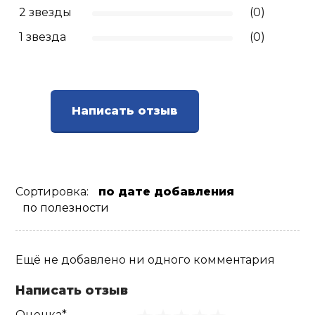
2 звезды
(0)
Ролики для п
1 звезда
(0)
Упоры для о
Написать отзыв
Утяжелители
Эспандеры и 
Сортировка:
по дате добавления
Аксессуары д
по полезности
йоги
Медболы
Ещё не добавлено ни одного комментария
Написать отзыв
Пояса тяжело
Оценка*