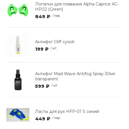
Лопатки для плавания Alpha Caprice AC-
HP02 (Green)
849 ₽
/ пар.
Антифог Cliff сухой
199 ₽
/ шт.
Антифог Mad Wave Antifog Spray 30мл
transparent
599 ₽
/ шт.
Ласты для рук HFP-01 S синий
449 ₽
/ пар.