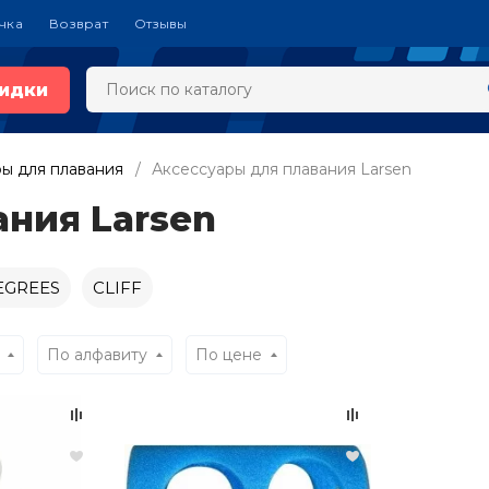
чка
Возврат
Отзывы
идки
ы для плавания
Аксессуары для плавания Larsen
ния Larsen
EGREES
CLIFF
По алфавиту
По цене