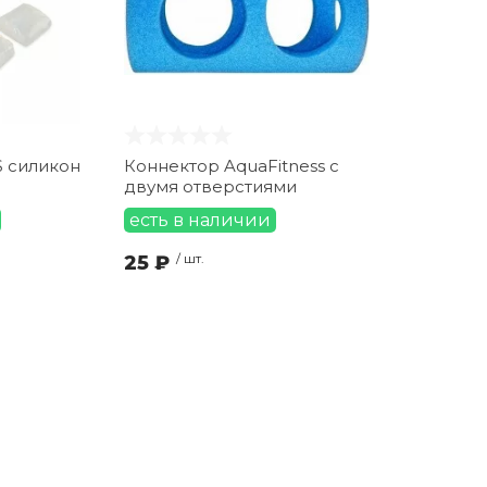
S силикон
Коннектор AquaFitness с
двумя отверстиями
есть в наличии
25 ₽
/ шт.