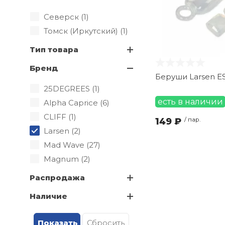
Северск (
1
)
Томск (Иркутский) (
1
)
Тип товара
Бренд
Беруши Larsen E
25DEGREES (
1
)
есть в наличии
Alpha Caprice (
6
)
CLIFF (
1
)
149 ₽
/ пар.
Larsen (
2
)
Mad Wave (
27
)
Magnum (
2
)
Распродажа
Наличие