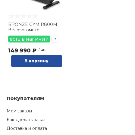
5 Ватт) (
1
)
30 (
0
)
32 (50-400 Вт) (
1
)
BRONZE GYM R800M
40 (10-500 ватт) (
0
)
Велоэргометр
40 (50-400 Ватт с шагом
есть в наличии
?
5 Ватт) (
1
)
149 990 ₽
/ шт.
бесшаговая
динамическая
В корзину
регулировка (
1
)
Покупателям
Мои заказы
Как сделать заказ
Доставка и оплата