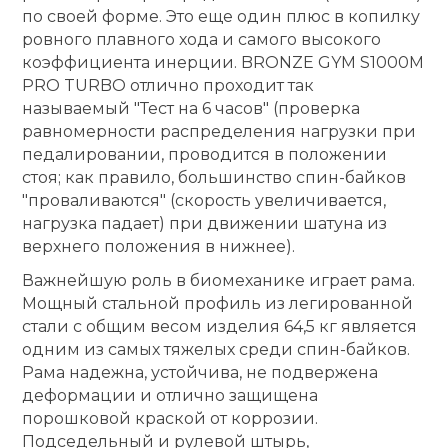
по своей форме. Это еще один плюс в копилку
ровного плавного хода и самого высокого
коэффициента инерции. BRONZE GYM S1000M
PRO TURBO отлично проходит так
называемый "Тест на 6 часов" (проверка
равномерности распределения нагрузки при
педалировании, проводится в положении
стоя; как правило, большинство спин-байков
"проваливаются" (скорость увеличивается,
нагрузка падает) при движении шатуна из
верхнего положения в нижнее).
Важнейшую роль в биомеханике играет рама.
Мощный стальной профиль из легированной
стали с общим весом изделия 64,5 кг является
одним из самых тяжелых среди спин-байков.
Рама надежна, устойчива, не подвержена
деформации и отлично защищена
порошковой краской от коррозии.
Подседельный и рулевой штырь,