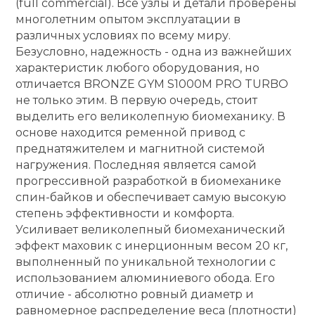
(full commercial). Все узлы и детали проверены
многолетним опытом эксплуатации в
Ролики для п
различных условиях по всему миру.
Безусловно, надежность - одна из важнейших
характеристик любого оборудования, но
Упоры для о
отличается BRONZE GYM S1000M PRO TURBO
не только этим. В первую очередь, стоит
Утяжелители
выделить его великолепную биомеханику. В
основе находится ременной привод с
преднатяжителем и магнитной системой
Эспандеры и 
нагружения. Последняя является самой
прогрессивной разработкой в биомеханике
спин-байков и обеспечивает самую высокую
Аксессуары д
степень эффективности и комфорта.
йоги
Усиливает великолепный биомеханический
эффект маховик с инерционным весом 20 кг,
Медболы
выполненный по уникальной технологии с
использованием алюминиевого обода. Его
отличие - абсолютно ровный диаметр и
Пояса тяжело
равномерное распределение веса (плотности)