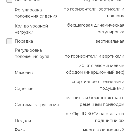
по горизонтали, вертикали и
Регулировка
наклону
положения сидения
бесшаговая динамическая
Кол-во уровней
регулировка
нагрузки
Посадка
вертикальная
Регулировка
по горизонтали и вертикали
положения руля
20 кг с алюминиевым
ободом (инерционный вес)
Маховик
спортивное с гелиевыми
подушками
Сидение
магнитная бесконтактная с
ременным приводом
Система нагружения
Toe Clip JD-304V на стальных
подшипниках
Педали
многопозиционный
Руль