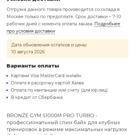
Туристическая
й спорт
Барбекю
Отгрузка данного товара производится со склада в
Скамьи
Обувь для ед
Ремни
Бутылки для 
Москве только по предоплате. Срок доставки ~ 7-10
ивные игры
рабочих дней с момента оплаты заказа.
Подробнее
Флокированны
про условия доставки
Стойки под ш
Тренировочно
подушки
Шорты
Весы
ивные комплексы и
рамы
кие стенки
Дата обновления остатков и цены:
10 августа 2026
Шлемы боксе
Фонари
Штаны, Брюки
Гантели
Машины Смит
ы, сувениры
Варианты оплаты
Спарринговые
Холодильник
Гимнастическ
Гири
дование для
Картами Visa MasterCard онлайн
Кроссоверы
сооружений
Оплата в рассрочку картой Халва
Футы
Оплата по квитанции или счету (для юр.лиц)
Одежда для 
Грифы и штан
Подставки
кий и тренерский
В кредит от Сбербанка
тарь
Блины
BRONZE GYM S1000M PRO TURBO -
ты и защита
профессиональный спин-байк для клубных
Лямки, петли,
тренировок в режиме максимальных нагрузок
жное оборудование