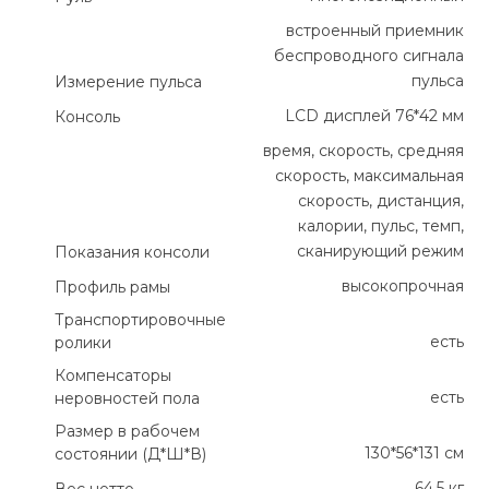
встроенный приемник
беспроводного сигнала
пульса
Измерение пульса
LСD дисплей 76*42 мм
Консоль
время, скорость, средняя
скорость, максимальная
скорость, дистанция,
калории, пульс, темп,
сканирующий режим
Показания консоли
высокопрочная
Профиль рамы
Транспортировочные
есть
ролики
Компенсаторы
есть
неровностей пола
Размер в рабочем
130*56*131 см
состоянии (Д*Ш*В)
64,5 кг