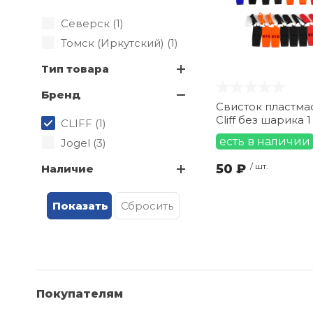
Северск (
1
)
Томск (Иркутский) (
1
)
Тип товара
Бренд
Свисток пластм
Cliff без шарика 1
CLIFF (
1
)
есть в наличии
Jogel (
3
)
50 ₽
/ шт.
Наличие
Покупателям