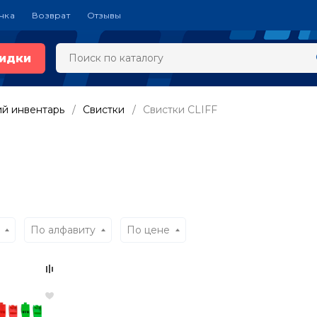
чка
Возврат
Отзывы
идки
ий инвентарь
Свистки
Свистки CLIFF
По алфавиту
По цене