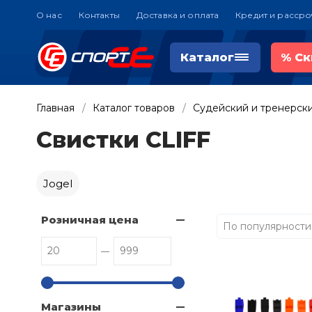
О нас
Контакты
Доставка и оплата
Кредит и рассро
Каталог
%
Ск
Главная
Каталог товаров
Судейский и тренерск
Свистки CLIFF
Jogel
Розничная цена
По популярности
Магазины