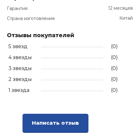
12 месяцев
Гарантия
Ролики для п
Китай
Страна изготовления
Упоры для о
Отзывы покупателей
5 звёзд
(0)
Утяжелители
4 звезды
(0)
3 звезды
(0)
Эспандеры и 
2 звезды
(0)
Аксессуары д
1 звезда
(0)
йоги
Медболы
Написать отзыв
Пояса тяжело