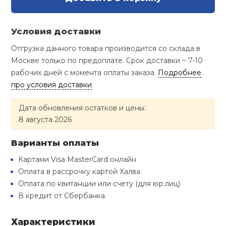
Туристическая
й спорт
Барбекю
Скамьи
Обувь для ед
Ремни
Бутылки для 
Условия доставки
ивные игры
Флокированны
Отгрузка данного товара производится со склада в
Стойки под ш
Тренировочно
подушки
Шорты
Весы
Москве только по предоплате. Срок доставки ~ 7-10
ивные комплексы и
рамы
кие стенки
рабочих дней с момента оплаты заказа.
Подробнее
про условия доставки
Шлемы боксе
Фонари
Штаны, Брюки
Гантели
Машины Смит
ы, сувениры
Дата обновления остатков и цены:
Спарринговые
8 августа 2026
Холодильник
Гимнастическ
Гири
дование для
Кроссоверы
сооружений
Варианты оплаты
Футы
Одежда для 
Грифы и штан
Картами Visa MasterCard онлайн
Подставки
кий и тренерский
тарь
Оплата в рассрочку картой Халва
Блины
Оплата по квитанции или счету (для юр.лиц)
В кредит от Сбербанка
ты и защита
Лямки, петли,
Характеристики
жное оборудование