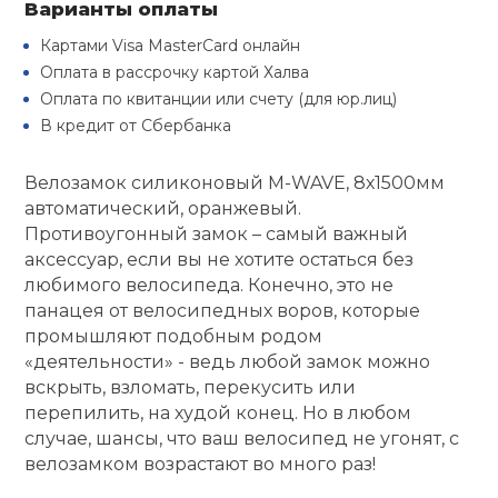
Варианты оплаты
Туристическая
й спорт
Барбекю
Картами Visa MasterCard онлайн
Скамьи
Обувь для ед
Ремни
Бутылки для 
Оплата в рассрочку картой Халва
ивные игры
Оплата по квитанции или счету (для юр.лиц)
Флокированны
Стойки под ш
Тренировочно
В кредит от Сбербанка
подушки
Шорты
Весы
ивные комплексы и
рамы
кие стенки
Велозамок силиконовый M-WAVE, 8х1500мм
Шлемы боксе
Фонари
Штаны, Брюки
Гантели
автоматический, оранжевый.
Машины Смит
ы, сувениры
Противоугонный замок – самый важный
аксессуар, если вы не хотите остаться без
Спарринговые
Холодильник
Гимнастическ
Гири
дование для
любимого велосипеда. Конечно, это не
Кроссоверы
сооружений
панацея от велосипедных воров, которые
Футы
Одежда для 
Грифы и штан
промышляют подобным родом
Подставки
кий и тренерский
«деятельности» - ведь любой замок можно
тарь
вскрыть, взломать, перекусить или
Блины
перепилить, на худой конец. Но в любом
ты и защита
случае, шансы, что ваш велосипед не угонят, с
велозамком возрастают во много раз!
Лямки, петли,
жное оборудование