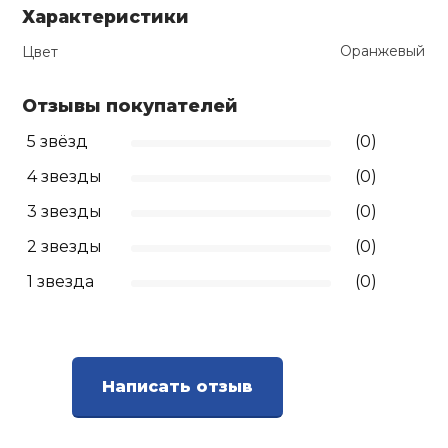
Характеристики
Ролики для п
Оранжевый
Цвет
Упоры для о
Отзывы покупателей
5 звёзд
(0)
Утяжелители
4 звезды
(0)
3 звезды
(0)
Эспандеры и 
2 звезды
(0)
1 звезда
(0)
Аксессуары д
йоги
Медболы
Написать отзыв
Пояса тяжело