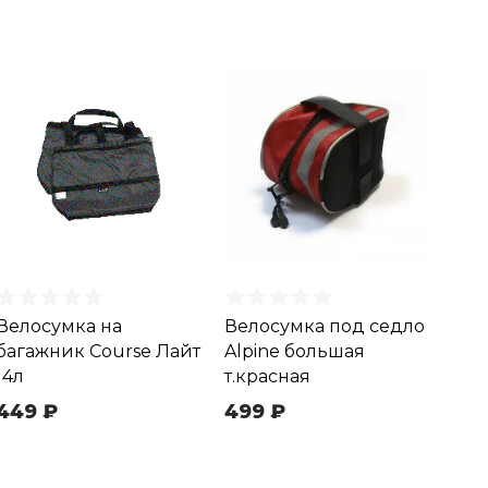
Велосумка на
Велосумка под седло
багажник Course Лайт
Alpine большая
14л
т.красная
449 ₽
499 ₽