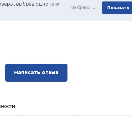
овары, выбрав одно или
Выбрано:
0
Показать
Написать отзыв
зности