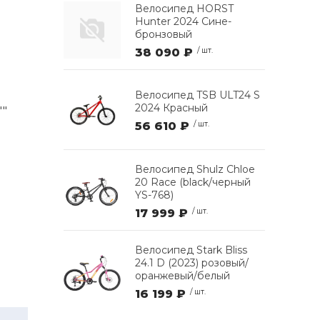
Велосипед HORST
Hunter 2024 Сине-
бронзовый
38 090 ₽
/ шт.
Велосипед TSB ULT24 S
2024 Красный
""
56 610 ₽
/ шт.
Велосипед Shulz Chloe
20 Race (black/черный
YS-768)
17 999 ₽
/ шт.
Велосипед Stark Bliss
24.1 D (2023) розовый/
оранжевый/белый
16 199 ₽
/ шт.