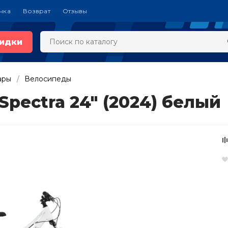
чка
Возврат
Отзывы
идки
ары
Велосипеды
pectra 24" (2024) белый