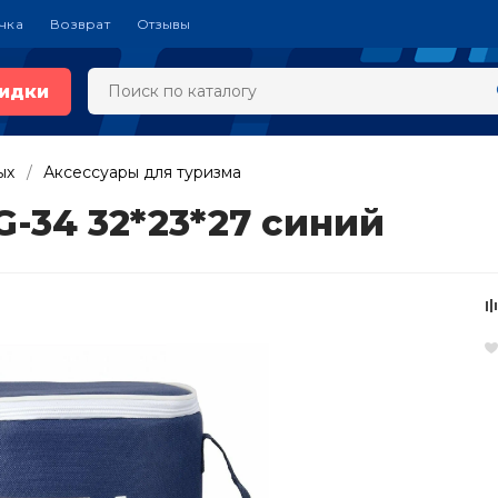
чка
Возврат
Отзывы
идки
ых
Аксессуары для туризма
G-34 32*23*27 синий