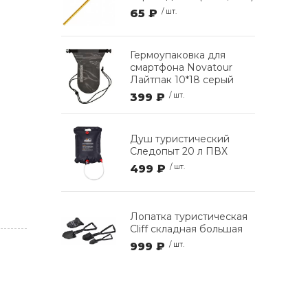
65 ₽
/ шт.
Гермоупаковка для
смартфона Novatour
Лайтпак 10*18 серый
399 ₽
/ шт.
Душ туристический
Следопыт 20 л ПВХ
499 ₽
/ шт.
Лопатка туристическая
Cliff складная большая
999 ₽
/ шт.