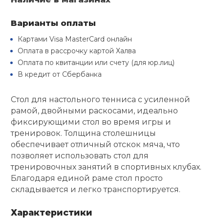
Туристическая
й спорт
Барбекю
Варианты оплаты
Скамьи
Обувь для ед
Ремни
Бутылки для 
ивные игры
Картами Visa MasterCard онлайн
Флокированны
Оплата в рассрочку картой Халва
Стойки под ш
Тренировочно
подушки
Шорты
Весы
ивные комплексы и
Оплата по квитанции или счету (для юр.лиц)
рамы
кие стенки
В кредит от Сбербанка
Шлемы боксе
Фонари
Штаны, Брюки
Гантели
Машины Смит
ы, сувениры
Стол для настольного тенниса с усиленной
рамой, двойными раскосами, идеально
Спарринговые
Холодильник
Гимнастическ
Гири
фиксирующими стол во время игры и
дование для
Кроссоверы
сооружений
тренировок. Толщина столешницы
обеспечивает отличный отскок мяча, что
Футы
Одежда для 
Грифы и штан
позволяет использовать стол для
Подставки
кий и тренерский
тарь
тренировочных занятий в спортивных клубах.
Блины
Благодаря единой раме стол просто
складывается и легко транспортируется.
ты и защита
Лямки, петли,
Характеристики
жное оборудование