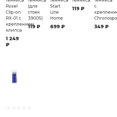
тенниса
тенниса
тенниса
тенниса
тенниса
Roxel
(для
Start
с
119 ₽
Clip-on
стоек
Line
креплени
RX-01 с
39005)
Home
Chronospo
креплением
119 ₽
699 ₽
349 ₽
клипса
1 249
₽