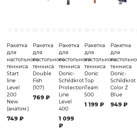
Ракетка
Ракетка
Ракетка
Ракетка
Ракетка
для
для
для
для
для
настольного
настольного
настольного
настольного
настольно
тенниса
тенниса
тенниса
тенниса
тенниса
Start
Double
Donic-
Donic
Donic-
line
Fish
Schildkröt
Top
Schildkröt
Level
(107)
Protection
Team
Color Z
200
Line
500
Blue
769 ₽
New
Level
1 199 ₽
949 ₽
(анатом.)
400
749 ₽
1 099
₽