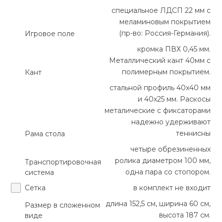
специальное ЛДСП 22 мм с
Ролики для п
меламиновым покрытием
(пр-во: Россия-Германия).
Игровое поле
кромка ПВХ 0,45 мм.
Упоры для о
Металлический кант 40мм с
полимерным покрытием.
Кант
Утяжелители
стальной профиль 40х40 мм
и 40х25 мм. Раскосы
металические с фиксаторами
Эспандеры и 
надежно удерживают
теннисны
Рама стола
Аксессуары д
четыре обрезиненных
йоги
ролика диаметром 100 мм,
Транспортировочная
одна пара со стопором.
система
Медболы
Сетка
в комплект не входит
длина 152,5 см, ширина 60 см,
Размер в сложенном
Пояса тяжело
высота 187 см.
виде