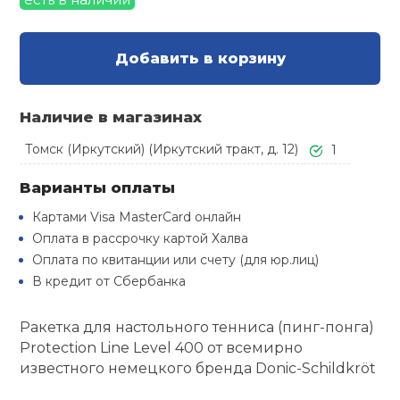
Туристическая
й спорт
Барбекю
Скамьи
Обувь для ед
Ремни
Бутылки для 
Добавить в корзину
ивные игры
Флокированны
Стойки под ш
Тренировочно
подушки
Шорты
Весы
ивные комплексы и
Наличие в магазинах
рамы
кие стенки
Томск (Иркутский) (Иркутский тракт, д. 12)
1
Шлемы боксе
Фонари
Штаны, Брюки
Гантели
Машины Смит
ы, сувениры
Варианты оплаты
Спарринговые
Холодильник
Гимнастическ
Гири
Картами Visa MasterCard онлайн
дование для
Кроссоверы
сооружений
Оплата в рассрочку картой Халва
Оплата по квитанции или счету (для юр.лиц)
Футы
Одежда для 
Грифы и штан
В кредит от Сбербанка
Подставки
кий и тренерский
тарь
Блины
Ракетка для настольного тенниса (пинг-понга)
Protection Line Level 400 от всемирно
ты и защита
известного немецкого бренда Donic-Schildkröt
Лямки, петли,
жное оборудование