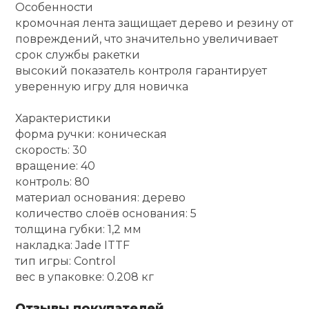
Особенности
кромочная лента защищает дерево и резину от
Ролики для п
повреждений, что значительно увеличивает
срок службы ракетки
Упоры для о
высокий показатель контроля гарантирует
уверенную игру для новичка
Утяжелители
Характеристики
форма ручки: коническая
скорость: 30
Эспандеры и 
вращение: 40
контроль: 80
Аксессуары д
материал основания: дерево
йоги
количество слоёв основания: 5
толщина губки: 1,2 мм
накладка: Jade ITTF
Медболы
тип игры: Control
вес в упаковке: 0.208 кг
Пояса тяжело
Отзывы покупателей