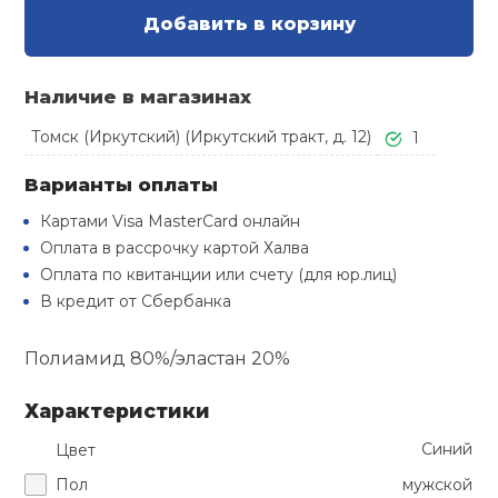
Туристическая
й спорт
Добавить в корзину
Барбекю
Скамьи
Обувь для ед
Ремни
Бутылки для 
ивные игры
Наличие в магазинах
Флокированны
Стойки под ш
Тренировочно
подушки
Шорты
Весы
Томск (Иркутский) (Иркутский тракт, д. 12)
1
ивные комплексы и
рамы
кие стенки
Варианты оплаты
Шлемы боксе
Фонари
Штаны, Брюки
Гантели
Машины Смит
ы, сувениры
Картами Visa MasterCard онлайн
Оплата в рассрочку картой Халва
Спарринговые
Холодильник
Гимнастическ
Гири
Оплата по квитанции или счету (для юр.лиц)
дование для
Кроссоверы
сооружений
В кредит от Сбербанка
Футы
Одежда для 
Грифы и штан
Подставки
кий и тренерский
Полиамид 80%/эластан 20%
тарь
Блины
Характеристики
ты и защита
Синий
Цвет
Лямки, петли,
Пол
мужской
жное оборудование