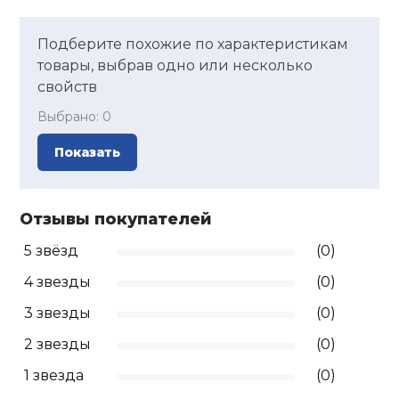
Ролики для п
Подберите похожие по характеристикам
товары, выбрав одно или несколько
свойств
Упоры для о
Выбрано:
0
Утяжелители
Показать
Эспандеры и 
Отзывы покупателей
5 звёзд
(0)
Аксессуары д
йоги
4 звезды
(0)
3 звезды
(0)
Медболы
2 звезды
(0)
1 звезда
(0)
Пояса тяжело