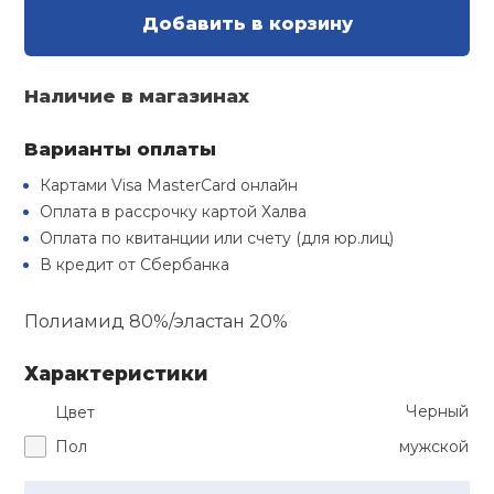
Туристическая
й спорт
Добавить в корзину
Барбекю
Скамьи
Обувь для ед
Ремни
Бутылки для 
ивные игры
Наличие в магазинах
Флокированны
Стойки под ш
Тренировочно
подушки
Шорты
Весы
ивные комплексы и
рамы
Варианты оплаты
кие стенки
Картами Visa MasterCard онлайн
Шлемы боксе
Фонари
Штаны, Брюки
Гантели
Оплата в рассрочку картой Халва
Машины Смит
ы, сувениры
Оплата по квитанции или счету (для юр.лиц)
Спарринговые
Холодильник
Гимнастическ
Гири
В кредит от Сбербанка
дование для
Кроссоверы
сооружений
Полиамид 80%/эластан 20%
Футы
Одежда для 
Грифы и штан
Подставки
кий и тренерский
тарь
Характеристики
Блины
Черный
Цвет
ты и защита
Пол
мужской
Лямки, петли,
жное оборудование