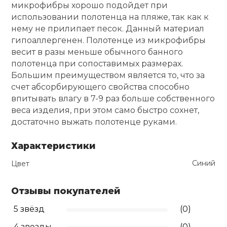
микрофибры хорошо подойдет при
использовании полотенца на пляже, так как к
Ролики для п
нему не прилипает песок. Данный материал
гипоаллергенен. Полотенце из микрофибры
Упоры для о
весит в разы меньше обычного банного
полотенца при сопоставимых размерах.
Большим преимуществом является то, что за
Утяжелители
счет абсорбирующего свойства способно
впитывать влагу в 7-9 раз больше собственного
веса изделия, при этом само быстро сохнет,
Эспандеры и 
достаточно выжать полотенце руками.
Аксессуары д
Характеристики
йоги
Синий
Цвет
Медболы
Отзывы покупателей
5 звёзд
(0)
Пояса тяжело
4 звезды
(0)