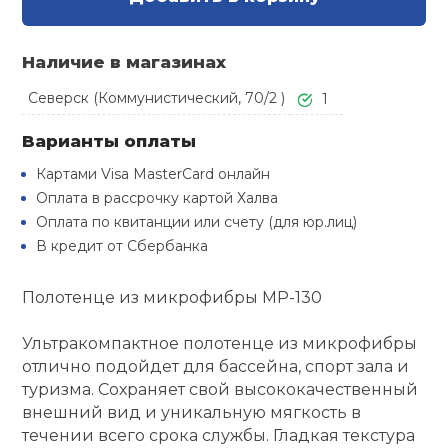
Туристическая
й спорт
Барбекю
Скамьи
Обувь для ед
Ремни
Бутылки для 
Наличие в магазинах
ивные игры
Флокированны
Северск (Коммунистический, 70/2 )
1
Стойки под ш
Тренировочно
подушки
Шорты
Весы
ивные комплексы и
рамы
Варианты оплаты
кие стенки
Картами Visa MasterCard онлайн
Шлемы боксе
Фонари
Штаны, Брюки
Гантели
Машины Смит
ы, сувениры
Оплата в рассрочку картой Халва
Оплата по квитанции или счету (для юр.лиц)
Спарринговые
Холодильник
Гимнастическ
Гири
В кредит от Сбербанка
дование для
Кроссоверы
сооружений
Полотенце из микрофибры MP-130
Футы
Одежда для 
Грифы и штан
Подставки
кий и тренерский
тарь
Ультракомпактное полотенце из микрофибры
Блины
отлично подойдет для бассейна, спорт зала и
туризма. Сохраняет свой высококачественный
ты и защита
внешний вид и уникальную мягкость в
Лямки, петли,
течении всего срока службы. Гладкая текстура
жное оборудование