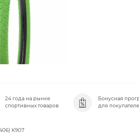
24 года на рынке
Бонусная прог
спортивных товаров
для покупател
406) K907