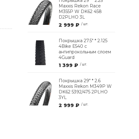
Покрышка 29" * 2.25
Maxxis Rekon Race
M355P W DK62 458
D2PLHO 3L
2 999 ₽
/ шт.
Покрышка 27.5" * 2.125
4Bike Е540 с
антипрокольным слоем
4Guard
1 399 ₽
/ шт.
Покрышка 29" * 2.6
Maxxis Rekon M349P W
DK62 5392/475 2PLHO
3YL
2 999 ₽
/ шт.