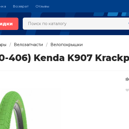
чка
Возврат
Отзывы
идки
ары
Велозапчасти
Велопокрышки
50-406) Kenda K907 Krac