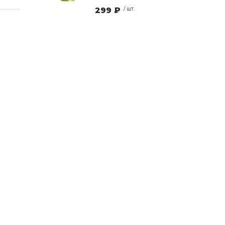
299 ₽
/ шт.