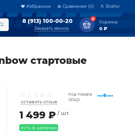
Избранное
Сравнение
(0)
Войти
0
8 (913) 100-00-20
Корзина
Заказать звонок
0 ₽
ainbow стартовые
Код товара:
137421
оставить отзыв
1 499 ₽
/ шт.
есть в наличии