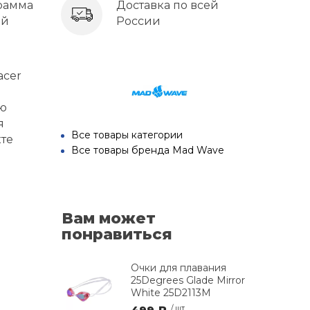
рамма
Доставка по всей
ей
России
acer
ую
я
Все товары категории
кте
Все товары бренда Mad Wave
Вам может
понравиться
Очки для плавания
25Degrees Glade Mirror
White 25D2113M
/ шт.