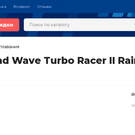
чка
Возврат
Отзывы
идки
плавания
d Wave Turbo Racer II R