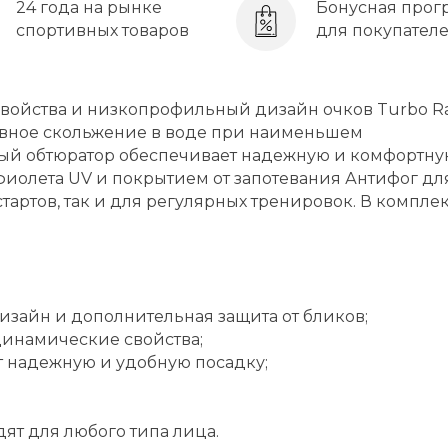
24 года на рынке
Бонусная прог
спортивных товаров
для покупател
ойства и низкопрофильный дизайн очков Turbo R
ивное скольжение в воде при наименьшем
ый обтюратор обеспечивает надежную и комфортн
фиолета UV и покрытием от запотевания Антифог дл
тартов, так и для регулярных тренировок. В компле
изайн и дополнительная защита от бликов;
динамические свойства;
 надежную и удобную посадку;
ят для любого типа лица.