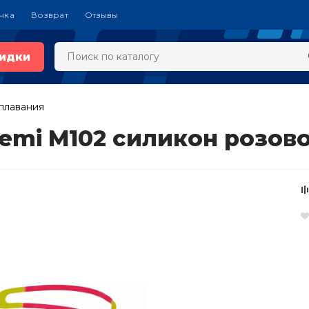
чка
Возврат
Отзывы
идки
плавания
temi M102 силикон розов