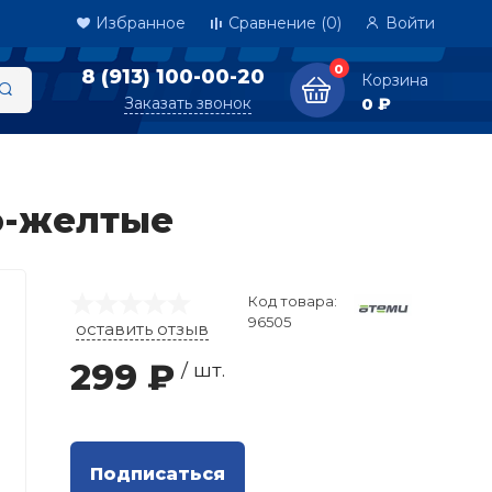
Избранное
Сравнение
(0)
Войти
0
8 (913) 100-00-20
Корзина
Заказать звонок
0 ₽
о-желтые
Код товара:
96505
оставить отзыв
299 ₽
/ шт.
Подписаться