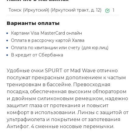
Туристическая
й спорт
Барбекю
Томск (Иркутский) (Иркутский тракт, д. 12)
1
Скамьи
Обувь для ед
Ремни
Бутылки для 
ивные игры
Варианты оплаты
Флокированны
Картами Visa MasterCard онлайн
Стойки под ш
Тренировочно
подушки
Шорты
Весы
ивные комплексы и
Оплата в рассрочку картой Халва
рамы
кие стенки
Оплата по квитанции или счету (для юр.лиц)
Шлемы боксе
Фонари
Штаны, Брюки
Гантели
В кредит от Сбербанка
Машины Смит
ы, сувениры
Удобные очки SPURT от Mad Wave отлично
Спарринговые
Холодильник
Гимнастическ
Гири
дование для
послужат прекрасным дополнением к частым
Кроссоверы
сооружений
тренировкам в бассейне. Превосходная
Футы
Одежда для 
Грифы и штан
посадка, обеспеченная высоким обтюратором
Подставки
кий и тренерский
и двойным силиконовым ремешком, надежно
тарь
защитит глаза от протекания и повысит
Блины
комфорт в использовании. Линзы с защитой от
ты и защита
ультрафиолета и покрытием от запотевания
Антифог. 4 сменные носовые перемычки.
Лямки, петли,
жное оборудование