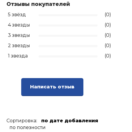
Отзывы покупателей
Ролики для п
5 звёзд
(0)
4 звезды
(0)
Упоры для о
3 звезды
(0)
2 звезды
(0)
Утяжелители
1 звезда
(0)
Эспандеры и 
Аксессуары д
Написать отзыв
йоги
Медболы
Сортировка:
по дате добавления
Пояса тяжело
по полезности