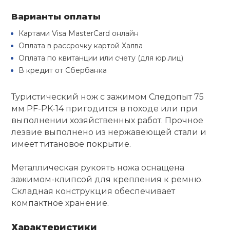
Туристическая
й спорт
Барбекю
Варианты оплаты
Скамьи
Обувь для ед
Ремни
Бутылки для 
Картами Visa MasterCard онлайн
ивные игры
Оплата в рассрочку картой Халва
Флокированны
Стойки под ш
Тренировочно
Оплата по квитанции или счету (для юр.лиц)
подушки
Шорты
Весы
ивные комплексы и
рамы
В кредит от Сбербанка
кие стенки
Шлемы боксе
Фонари
Штаны, Брюки
Гантели
Туристический нож с зажимом Следопыт 75
Машины Смит
ы, сувениры
мм PF-PK-14 пригодится в походе или при
выполнении хозяйственных работ. Прочное
Спарринговые
Холодильник
Гимнастическ
Гири
дование для
лезвие выполнено из нержавеющей стали и
Кроссоверы
сооружений
имеет титановое покрытие.
Футы
Одежда для 
Грифы и штан
Подставки
кий и тренерский
Металлическая рукоять ножа оснащена
тарь
зажимом-клипсой для крепления к ремню.
Блины
Складная конструкция обеспечивает
ты и защита
компактное хранение.
Лямки, петли,
Характеристики
жное оборудование