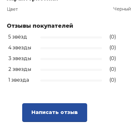
Черный
Цвет
Ролики для п
Отзывы покупателей
Упоры для о
5 звёзд
(0)
4 звезды
(0)
Утяжелители
3 звезды
(0)
Эспандеры и 
2 звезды
(0)
1 звезда
(0)
Аксессуары д
йоги
Написать отзыв
Медболы
Пояса тяжело