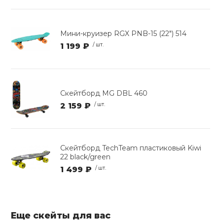
Мини-круизер RGX PNB-15 (22") 514
1 199 ₽
/ шт.
Скейтборд MG DBL 460
2 159 ₽
/ шт.
Скейтборд TechTeam пластиковый Kiwi
22 black/green
1 499 ₽
/ шт.
Еще скейты для вас