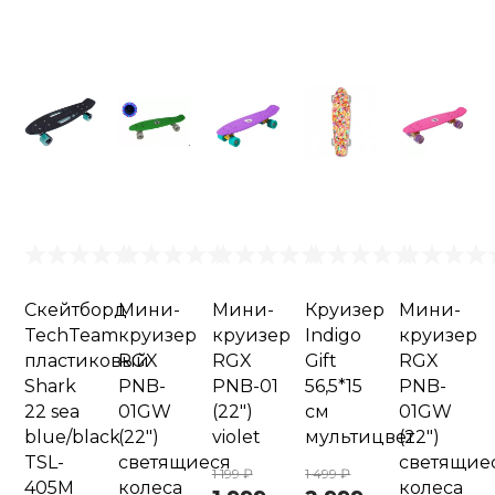
Скейтборд
Мини-
Мини-
Круизер
Мини-
TechTeam
круизер
круизер
Indigo
круизер
пластиковый
RGX
RGX
Gift
RGX
Shark
PNB-
PNB-01
56,5*15
PNB-
22 sea
01GW
(22")
см
01GW
blue/black
(22")
violet
мультицвет
(22")
TSL-
светящиеся
светящие
1 199 ₽
1 499 ₽
405M
колеса
колеса