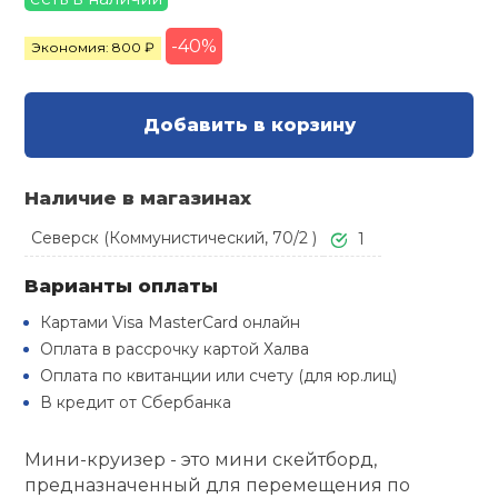
Туристическая
й спорт
Барбекю
-40%
Экономия: 800 ₽
Скамьи
Обувь для ед
Ремни
Бутылки для 
ивные игры
Флокированны
Добавить в корзину
Стойки под ш
Тренировочно
подушки
Шорты
Весы
ивные комплексы и
рамы
кие стенки
Шлемы боксе
Фонари
Штаны, Брюки
Гантели
Наличие в магазинах
Машины Смит
ы, сувениры
Северск (Коммунистический, 70/2 )
1
Спарринговые
Холодильник
Гимнастическ
Гири
дование для
Варианты оплаты
Кроссоверы
сооружений
Картами Visa MasterCard онлайн
Футы
Одежда для 
Грифы и штан
Оплата в рассрочку картой Халва
Подставки
кий и тренерский
тарь
Оплата по квитанции или счету (для юр.лиц)
Блины
В кредит от Сбербанка
ты и защита
Мини-круизер - это мини скейтборд,
Лямки, петли,
предназначенный для перемещения по
жное оборудование