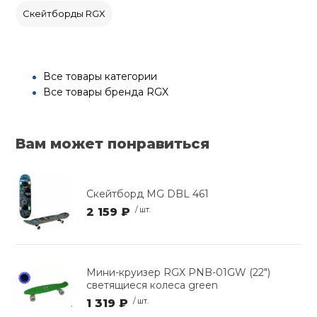
Скейтборды RGX
Все товары категории
Все товары бренда RGX
Вам может понравиться
Скейтборд MG DBL 461
2 159 ₽
/ шт.
Мини-круизер RGX PNB-01GW (22")
светящиеся колеса green
1 319 ₽
/ шт.