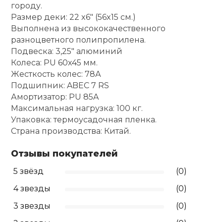
городу.
Размер деки: 22 x6" (56x15 см.)
Ролики для п
Выполнена из высококачественного
разноцветного полипропилена.
Упоры для о
Подвеска: 3,25" алюминий
Колеса: PU 60x45 мм.
Жесткость колес: 78А
Утяжелители
Подшипник: ABEC 7 RS
Амортизатор: PU 85A
Максимальная нагрузка: 100 кг.
Эспандеры и 
Упаковка: термоусадочная пленка.
Страна производства: Китай.
Аксессуары д
йоги
Отзывы покупателей
5 звёзд
(0)
Медболы
4 звезды
(0)
3 звезды
(0)
Пояса тяжело