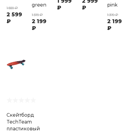
1 999
2 999
green
pink
₽
₽
1 559 ₽
2 599
1 319 ₽
1 319 ₽
₽
2 199
2 199
₽
₽
Скейтборд
TechTeam
пластиковый