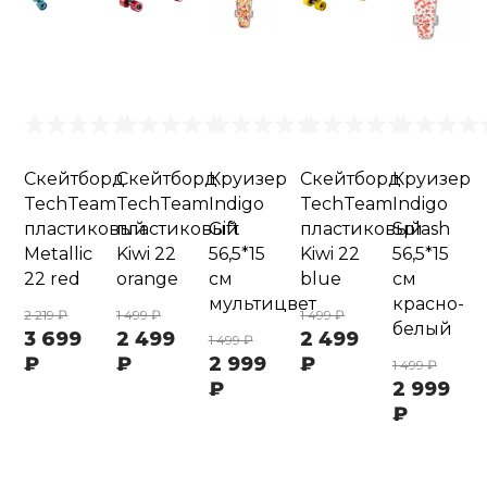
Скейтборд
Скейтборд
Круизер
Скейтборд
Круизер
TechTeam
TechTeam
Indigo
TechTeam
Indigo
пластиковый
пластиковый
Gift
пластиковый
Splash
Metallic
Kiwi 22
56,5*15
Kiwi 22
56,5*15
22 red
orange
см
blue
см
мультицвет
красно-
2 219 ₽
1 499 ₽
1 499 ₽
белый
3 699
2 499
2 499
1 499 ₽
₽
₽
2 999
₽
1 499 ₽
₽
2 999
₽