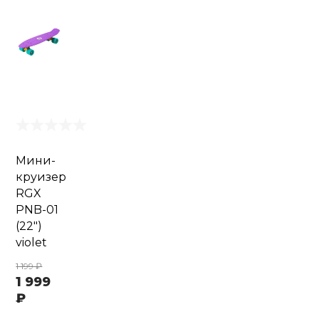
Мини-
круизер
RGX
PNB-01
(22")
violet
1 199 ₽
1 999
₽