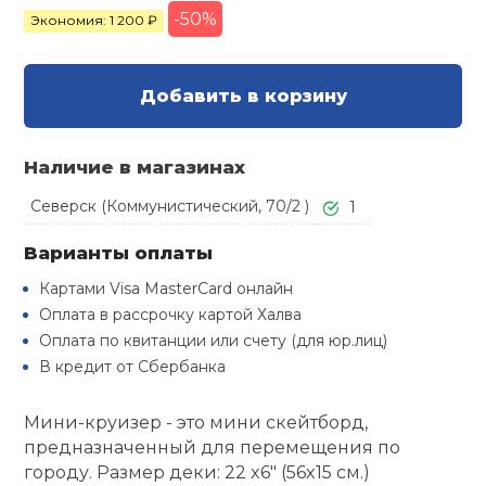
Туристическая
-50%
й спорт
Экономия: 1 200 ₽
Барбекю
Скамьи
Обувь для ед
Ремни
Бутылки для 
ивные игры
Добавить в корзину
Флокированны
Стойки под ш
Тренировочно
подушки
Шорты
Весы
ивные комплексы и
рамы
кие стенки
Наличие в магазинах
Шлемы боксе
Фонари
Штаны, Брюки
Гантели
Северск (Коммунистический, 70/2 )
1
Машины Смит
ы, сувениры
Варианты оплаты
Спарринговые
Холодильник
Гимнастическ
Гири
дование для
Кроссоверы
Картами Visa MasterCard онлайн
сооружений
Оплата в рассрочку картой Халва
Футы
Одежда для 
Грифы и штан
Оплата по квитанции или счету (для юр.лиц)
Подставки
кий и тренерский
тарь
В кредит от Сбербанка
Блины
Мини-круизер - это мини скейтборд,
ты и защита
предназначенный для перемещения по
Лямки, петли,
городу. Размер деки: 22 x6" (56x15 см.)
жное оборудование