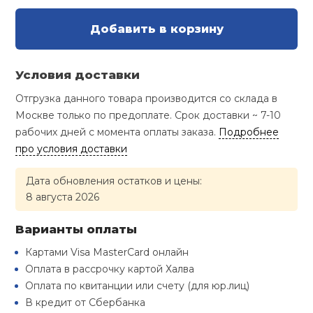
Туристическая
й спорт
Барбекю
Добавить в корзину
Скамьи
Обувь для ед
Ремни
Бутылки для 
ивные игры
Флокированны
Условия доставки
Стойки под ш
Тренировочно
подушки
Шорты
Весы
ивные комплексы и
рамы
Отгрузка данного товара производится со склада в
кие стенки
Москве только по предоплате. Срок доставки ~ 7-10
Шлемы боксе
Фонари
Штаны, Брюки
Гантели
рабочих дней с момента оплаты заказа.
Подробнее
Машины Смит
ы, сувениры
про условия доставки
Спарринговые
Холодильник
Гимнастическ
Гири
дование для
Кроссоверы
Дата обновления остатков и цены:
сооружений
8 августа 2026
Футы
Одежда для 
Грифы и штан
Подставки
кий и тренерский
Варианты оплаты
тарь
Картами Visa MasterCard онлайн
Блины
Оплата в рассрочку картой Халва
ты и защита
Оплата по квитанции или счету (для юр.лиц)
Лямки, петли,
В кредит от Сбербанка
жное оборудование