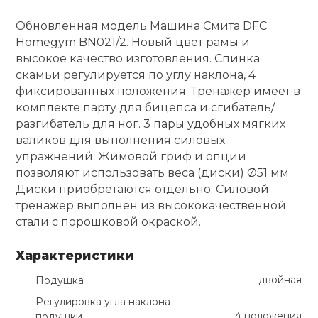
Обновленная модель Машина Смита DFC
Ролики для п
Homegym BN021/2. Новый цвет рамы и
высокое качество изготовления. Спинка
Упоры для о
скамьи регулируется по углу наклона, 4
фиксированных положения. Тренажер имеет в
комплекте парту для бицепса и сгибатель/
Утяжелители
разгибатель для ног. 3 пары удобных мягких
валиков для выполнения силовых
упражнений. Жимовой гриф и опции
Эспандеры и 
позволяют использовать веса (диски) Ø51 мм.
Диски приобретаются отдельно. Силовой
Аксессуары д
тренажер выполнен из высококачественной
йоги
стали с порошковой окраской.
Характеристики
Медболы
двойная
Подушка
Регулировка угла наклона
Пояса тяжело
4 положения
подушки