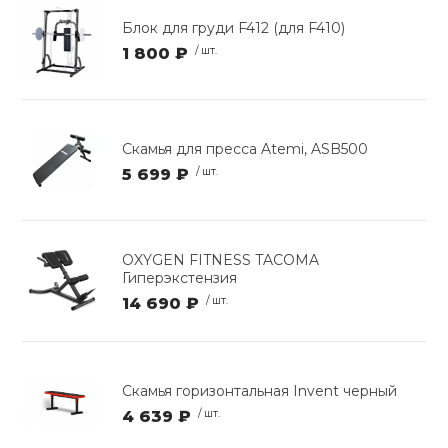
Блок для груди F412 (для F410)
1 800 ₽
/ шт.
Скамья для пресса Atemi, ASB500
5 699 ₽
/ шт.
OXYGEN FITNESS TACOMA
Гиперэкстензия
14 690 ₽
/ шт.
Скамья горизонтальная Invent черный
4 639 ₽
/ шт.