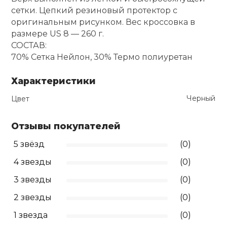
сетки. Цепкий резиновый протектор с
Ролики для п
оригинальным рисунком. Вес кроссовка в
размере US 8 — 260 г.
СОСТАВ:
Упоры для о
70% Сетка Нейлон, 30% Термо полиуретан
Характеристики
Утяжелители
Черный
Цвет
Эспандеры и 
Отзывы покупателей
5 звёзд
(0)
Аксессуары д
йоги
4 звезды
(0)
3 звезды
(0)
Медболы
2 звезды
(0)
1 звезда
(0)
Пояса тяжело