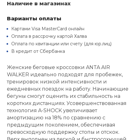
Туристическая
Наличие в магазинах
й спорт
Барбекю
Скамьи
Обувь для ед
Ремни
Бутылки для 
Варианты оплаты
ивные игры
Картами Visa MasterCard онлайн
Флокированны
Стойки под ш
Тренировочно
подушки
Шорты
Весы
Оплата в рассрочку картой Халва
ивные комплексы и
рамы
Оплата по квитанции или счету (для юр.лиц)
кие стенки
В кредит от Сбербанка
Шлемы боксе
Фонари
Штаны, Брюки
Гантели
Машины Смит
ы, сувениры
Женские беговые кроссовки ANTA AIR
Спарринговые
Холодильник
Гимнастическ
Гири
WALKER идеально подходят для пробежек,
дование для
Кроссоверы
тренировок низкой интенсивности и
сооружений
ежедневных поездок на работу. Начинающие
Футы
Одежда для 
Грифы и штан
бегуны смогут оценить их стабильность на
Подставки
кий и тренерский
коротких дистанциях. Усовершенствованная
тарь
технология A-SHOCK увеличивает
Блины
амортизацию на 18% по сравнению с
ты и защита
предыдущим поколением, обеспечивая
превосходную поддержку стопы и отскок.
Лямки, петли,
жное оборудование
Верх выполнен из легкой и быстросохнущей