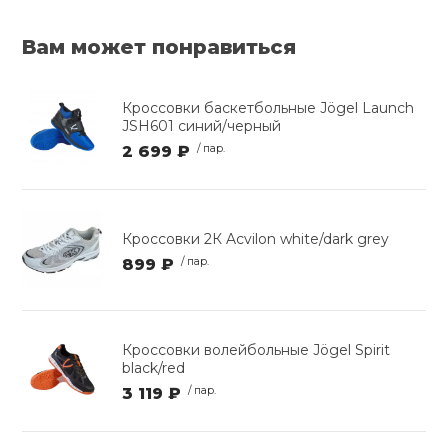
Вам может понравиться
Кроссовки баскетбольные Jögel Launch
JSH601 синий/черный
2 699 ₽
/ пар.
Кроссовки 2К Acvilon white/dark grey
899 ₽
/ пар.
Кроссовки волейбольные Jögel Spirit
black/red
3 119 ₽
/ пар.