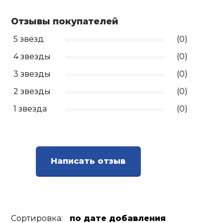
Ролики для п
Отзывы покупателей
5 звёзд
(0)
Упоры для о
4 звезды
(0)
3 звезды
(0)
Утяжелители
2 звезды
(0)
1 звезда
(0)
Эспандеры и 
Аксессуары д
йоги
Написать отзыв
Медболы
Пояса тяжело
Сортировка:
по дате добавления