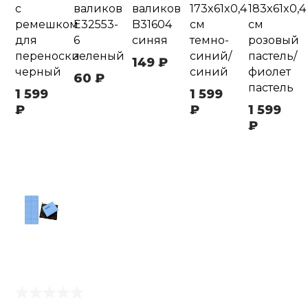
с
валиков
валиков
173x61x0,4
183x61x0,4
ремешком
E32553-
B31604
см
см
для
6
синяя
темно-
розовый
переноски
зеленый
синий/
пастель/
149 ₽
черный
синий
фиолет
60 ₽
пастель
1 599
1 599
₽
₽
1 599
₽