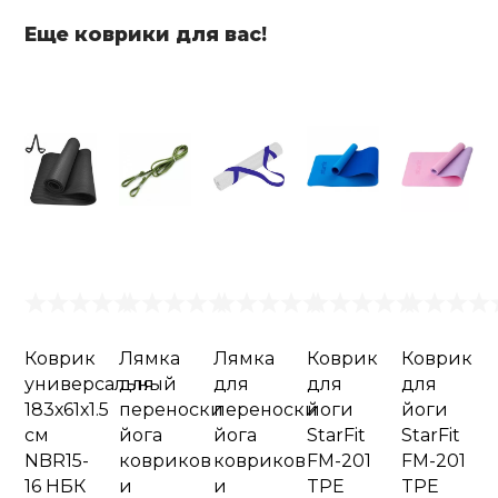
Еще коврики для вас!
Коврик
Лямка
Лямка
Коврик
Коврик
универсальный
для
для
для
для
183х61х1.5
переноски
переноски
йоги
йоги
см
йога
йога
StarFit
StarFit
NBR15-
ковриков
ковриков
FM-201
FM-201
16 НБК
и
и
TPE
TPE