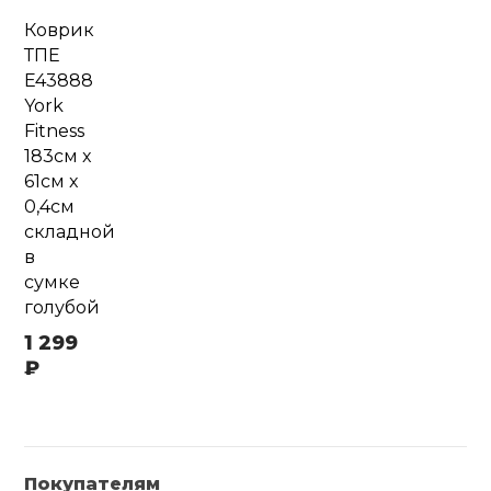
Коврик
ТПЕ
E43888
York
Fitness
183см x
61см x
0,4см
складной
в
сумке
голубой
1 299
₽
Покупателям