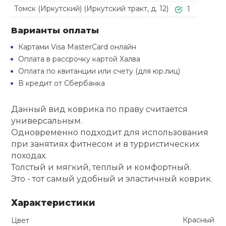
Туристическая
Томск (Иркутский) (Иркутский тракт, д. 12)
1
й спорт
Барбекю
Скамьи
Обувь для ед
Ремни
Бутылки для 
Варианты оплаты
ивные игры
Флокированны
Картами Visa MasterCard онлайн
Стойки под ш
Тренировочно
подушки
Шорты
Весы
Оплата в рассрочку картой Халва
ивные комплексы и
рамы
Оплата по квитанции или счету (для юр.лиц)
кие стенки
В кредит от Сбербанка
Шлемы боксе
Фонари
Штаны, Брюки
Гантели
Машины Смит
ы, сувениры
Данный вид коврика по праву считается
Спарринговые
Холодильник
Гимнастическ
Гири
универсальным.
дование для
Кроссоверы
Одновременно подходит для использования
сооружений
при занятиях фитнесом и в турристических
Футы
Одежда для 
Грифы и штан
походах.
Подставки
кий и тренерский
Толстый и мягкий, теплый и комфортный.
тарь
Это - тот самый удобный и эластичный коврик.
Блины
ты и защита
Характеристики
Лямки, петли,
Красный
Цвет
жное оборудование