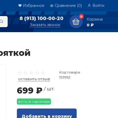
Избранное
Сравнение
(0)
Войти
0
8 (913) 100-00-20
Корзина
Заказать звонок
0 ₽
кояткой
Код товара:
153992
оставить отзыв
699 ₽
/ шт.
есть в наличии
Добавить в корзину