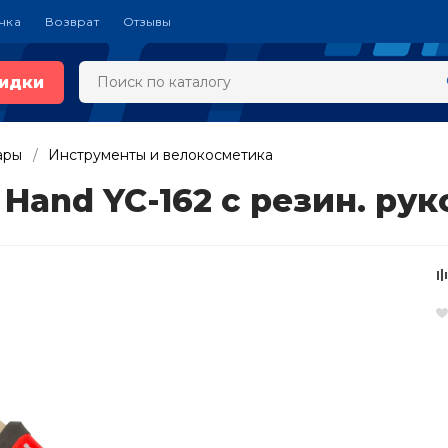
чка
Возврат
Отзывы
идки
ары
Инструменты и велокосметика
Hand YC-162 с резин. ру