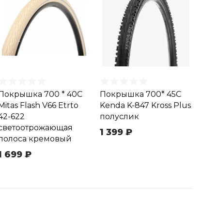
Покрышка 700 * 40C
Покрышка 700* 45C
Mitas Flash V66 Etrto
Kenda K-847 Kross Plus
42-622
полуслик
светоотрожающая
1 399 ₽
полоса кремовый
1 699 ₽