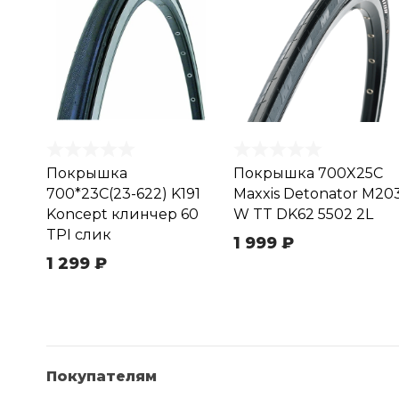
Покрышка
Покрышка 700X25C
700*23C(23-622) K191
Maxxis Detonator M20
Koncept клинчер 60
W TT DK62 5502 2L
TPI слик
1 999 ₽
1 299 ₽
Покупателям