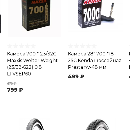
Камера 700 * 23/32C
Камера 28" 700 *18 -
Maxxis Welter Weight
25C Kenda шоссейная
(23/32-622) 0.8
Presta f/v-48 мм
LFVSEP60
499 ₽
679 ₽
799 ₽