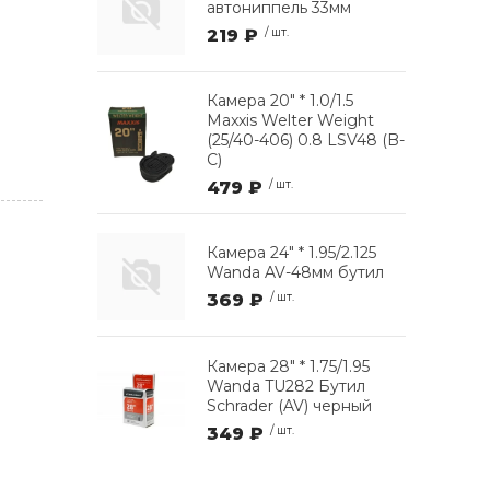
автониппель 33мм
219 ₽
/ шт.
Камера 20" * 1.0/1.5
Maxxis Welter Weight
(25/40-406) 0.8 LSV48 (B-
C)
479 ₽
/ шт.
Камера 24" * 1.95/2.125
Wanda AV-48мм бутил
369 ₽
/ шт.
Камера 28" * 1.75/1.95
Wanda TU282 Бутил
Schrader (AV) черный
349 ₽
/ шт.