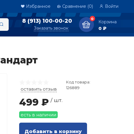
Избранное
Сравнение
(0)
Войти
0
8 (913) 100-00-20
Корзина
Заказать звонок
0 ₽
тандарт
Код товара:
126889
оставить отзыв
499 ₽
/ шт.
есть в наличии
Добавить в корзину