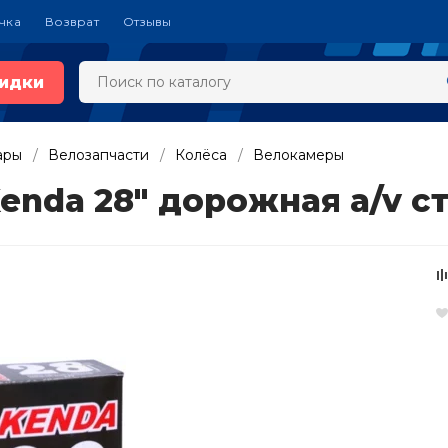
чка
Возврат
Отзывы
идки
ары
Велозапчасти
Колёса
Велокамеры
Kenda 28" дорожная a/v с