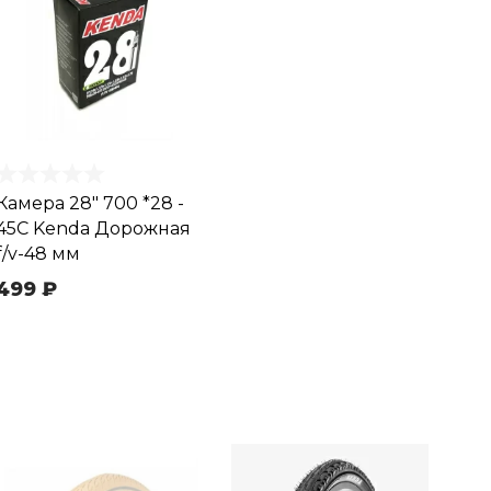
Камера 28" 700 *28 -
45C Kenda Дорожная
f/v-48 мм
499 ₽