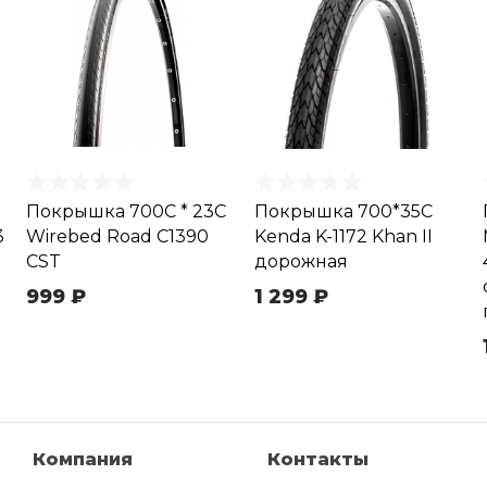
Покрышка 700C * 23C
Покрышка 700*35C
3
Wirebed Road C1390
Kenda K-1172 Khan II
CST
дорожная
999 ₽
1 299 ₽
Компания
Контакты