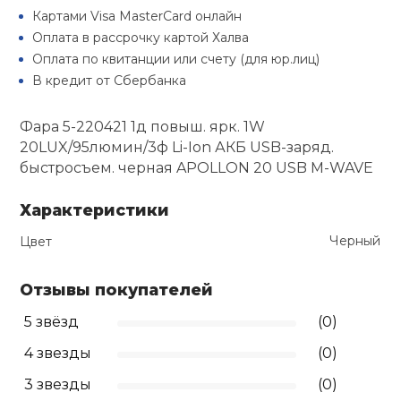
Туристическая
Картами Visa MasterCard онлайн
й спорт
Барбекю
Оплата в рассрочку картой Халва
Скамьи
Обувь для ед
Ремни
Бутылки для 
Оплата по квитанции или счету (для юр.лиц)
ивные игры
В кредит от Сбербанка
Флокированны
Стойки под ш
Тренировочно
подушки
Шорты
Весы
ивные комплексы и
рамы
Фара 5-220421 1д повыш. ярк. 1W
кие стенки
20LUX/95люмин/3ф Li-Ion АКБ USB-заряд.
Шлемы боксе
Фонари
Штаны, Брюки
Гантели
быстросъем. черная APOLLON 20 USB M-WAVE
Машины Смит
ы, сувениры
Характеристики
Спарринговые
Холодильник
Гимнастическ
Гири
дование для
Кроссоверы
сооружений
Черный
Цвет
Футы
Одежда для 
Грифы и штан
Подставки
кий и тренерский
Отзывы покупателей
тарь
5 звёзд
(0)
Блины
ты и защита
4 звезды
(0)
Лямки, петли,
3 звезды
(0)
жное оборудование