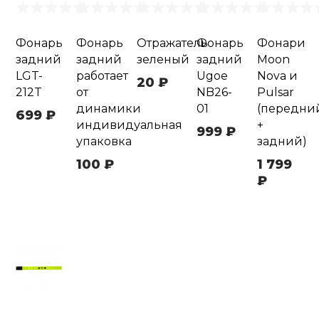
Фонарь
Фонарь
Отражатель
Фонарь
Фонари
задний
задний
зеленый
задний
Moon
LGT-
работает
Ugoe
Nova и
20 ₽
212T
от
NB26-
Pulsar
динамики
01
(передни
699 ₽
индивидуальная
+
999 ₽
упаковка
задний)
100 ₽
1 799
₽