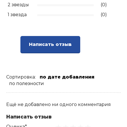
2 звезды
(0)
Ролики для п
1 звезда
(0)
Упоры для о
Написать отзыв
Утяжелители
Эспандеры и 
Сортировка:
по дате добавления
Аксессуары д
по полезности
йоги
Ещё не добавлено ни одного комментария
Медболы
Написать отзыв
Пояса тяжело
Оценка*